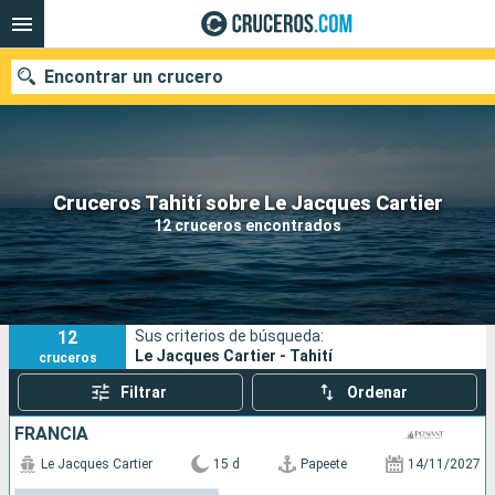
Encontrar un crucero
Nuestros destinos
Cruceros Tahití sobre Le Jacques Cartier
12 cruceros encontrados
Fecha de salida
Puertos
Compañías
12
Sus criterios de búsqueda:
Buscar
Le Jacques Cartier - Tahití
cruceros
Filtrar
Ordenar
FRANCIA
Le Jacques Cartier
15 d
Papeete
14/11/2027