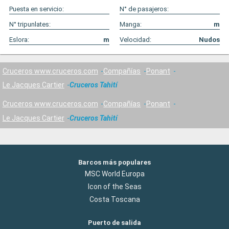
Puesta en servicio:
N° de pasajeros:
N° tripunlates:
Manga:
m
Eslora:
m
Velocidad:
Nudos
Cruceros www.cruceros.com
Compañías
Ponant
Le Jacques Cartier
Cruceros Tahití
Cruceros www.cruceros.com
Compañías
Ponant
Le Jacques Cartier
Cruceros Tahití
Barcos más populares
MSC World Europa
Icon of the Seas
Costa Toscana
Puerto de salida