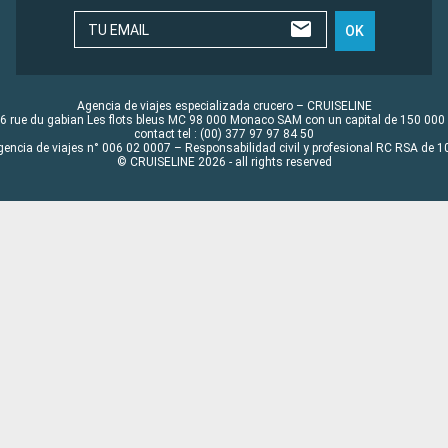
TU EMAIL
OK
Agencia de viajes especializada crucero – CRUISELINE
6 rue du gabian Les flots bleus MC 98 000 Monaco SAM con un capital de 150 000
contact tel : (00) 377 97 97 84 50
gencia de viajes n° 006 02 0007 – Responsabilidad civil y profesional RC RSA de
© CRUISELINE 2026 - all rights reserved