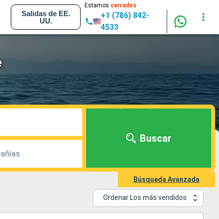
Estamos
cerrados
Salidas de EE.
+1 (786) 842-
UU.
4533
e
Buscar
añías
Búsqueda Avanzada
Ordenar Los más vendidos