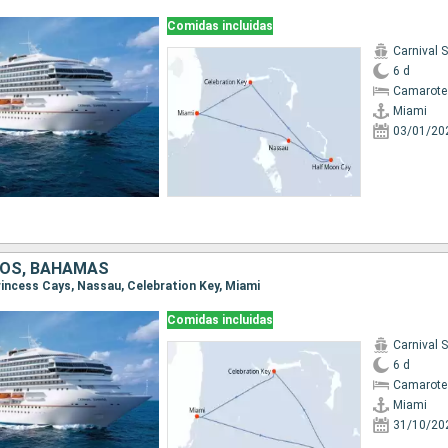
Comidas incluidas
Carnival 
6 d
Camarote
Miami
03/01/20
DOS, BAHAMAS
Princess Cays, Nassau, Celebration Key, Miami
Comidas incluidas
Carnival 
6 d
Camarote
Miami
31/10/20