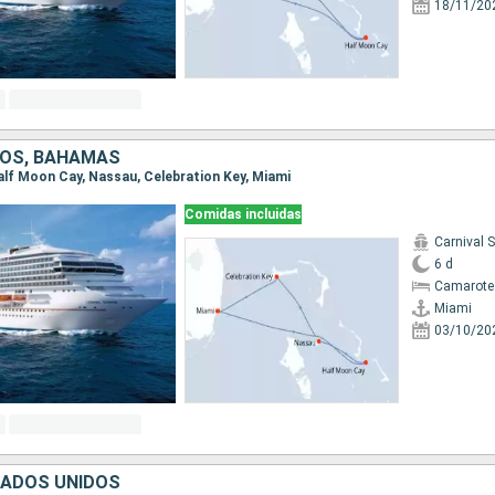
18/11/20
DOS, BAHAMAS
Half Moon Cay, Nassau, Celebration Key, Miami
Comidas incluidas
Carnival 
6 d
Camarote
Miami
03/10/20
TADOS UNIDOS