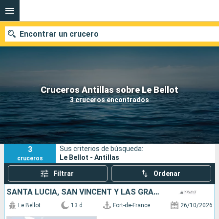
Encontrar un crucero
Nuestros destinos
Cruceros Antillas sobre Le Bellot
3 cruceros encontrados
Fecha de salida
Puertos
Compañías
3
Sus criterios de búsqueda:
Buscar
Le Bellot - Antillas
cruceros
Filtrar
Ordenar
SANTA LUCIA, SAN VINCENT Y LAS GRANADINAS, COLOMBIA, PANAMÁ
Le Bellot
13 d
Fort-de-France
26/10/2026