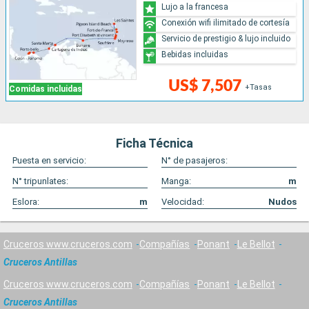
Lujo a la francesa
Conexión wifi ilimitado de cortesía
Servicio de prestigio & lujo incluido
Bebidas incluidas
US$ 7,507
+Tasas
Comidas incluidas
Ficha Técnica
Puesta en servicio:
N° de pasajeros:
N° tripunlates:
Manga:
m
Eslora:
m
Velocidad:
Nudos
Cruceros www.cruceros.com
Compañías
Ponant
Le Bellot
Cruceros Antillas
Cruceros www.cruceros.com
Compañías
Ponant
Le Bellot
Cruceros Antillas