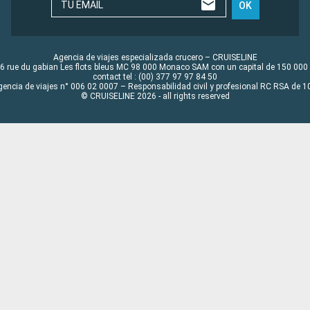
TU EMAIL
OK
Agencia de viajes especializada crucero – CRUISELINE
6 rue du gabian Les flots bleus MC 98 000 Monaco SAM con un capital de 150 000
contact tel : (00) 377 97 97 84 50
gencia de viajes n° 006 02 0007 – Responsabilidad civil y profesional RC RSA de
© CRUISELINE 2026 - all rights reserved