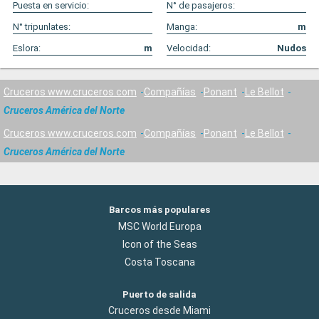
Puesta en servicio:
N° de pasajeros:
N° tripunlates:
Manga:
m
Eslora:
m
Velocidad:
Nudos
Cruceros www.cruceros.com
Compañías
Ponant
Le Bellot
Cruceros América del Norte
Cruceros www.cruceros.com
Compañías
Ponant
Le Bellot
Cruceros América del Norte
Barcos más populares
MSC World Europa
Icon of the Seas
Costa Toscana
Puerto de salida
Cruceros desde Miami