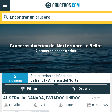
Encontrar un crucero
Nuestros destinos
Cruceros América del Norte sobre Le Bellot
2 cruceros encontrados
Fecha de salida
Puertos
Compañías
2
Sus criterios de búsqueda:
Buscar
Le Bellot - América del Norte
cruceros
Filtrar
Ordenar
AUSTRALIA, CANADÁ, ESTADOS UNIDOS
Le Bellot
12 d
Boston
09/10/2027