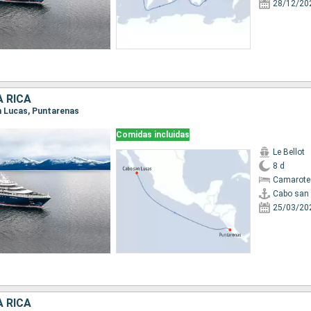
28/12/20
 RICA
an Lucas, Puntarenas
Comidas incluidas
Le Bellot
8 d
Camarote
Cabo san
25/03/20
 RICA