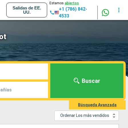
Estamos
abiertos
Salidas de EE.
+1 (786) 842-
UU.
4533
ot
Buscar
añías
Búsqueda Avanzada
Ordenar Los más vendidos