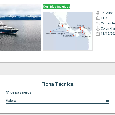
Comidas incluidas
Le Bellot
11 d
Camarote
Colón - 
18/12/20
Ficha Técnica
N° de pasajeros:
Eslora:
m