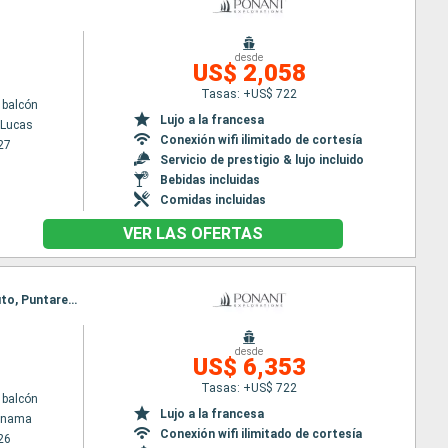
desde
US$ 2,058
Tasas: +US$ 722
 balcón
Lujo a la francesa
 Lucas
Conexión wifi ilimitado de cortesía
27
Servicio de prestigio & lujo incluido
Bebidas incluidas
Comidas incluidas
VER LAS OFERTAS
Itinerario : Colón - Panama, San Blas, Crossing Panama canal, Fuerte amador, Playa Muerto, Golfito, Puntarenas
desde
US$ 6,353
Tasas: +US$ 722
 balcón
Lujo a la francesa
Panama
Conexión wifi ilimitado de cortesía
26