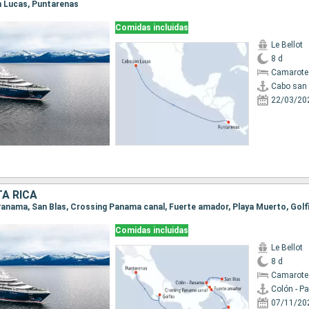
an Lucas, Puntarenas
Comidas incluidas
Le Bellot
8 d
Camarote
Cabo san
22/03/20
A RICA
Comidas incluidas
Le Bellot
8 d
Camarote
Colón - 
07/11/20