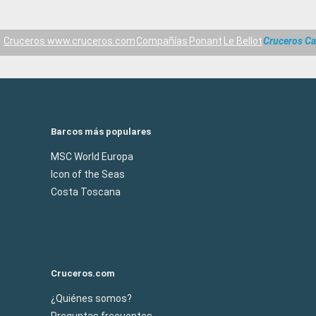
Cruceros www.cruceros.com
Compañías
Ponant
Le Bellot
Cruceros C
Barcos más populares
MSC World Europa
Icon of the Seas
Costa Toscana
Cruceros.com
¿Quiénes somos?
Preguntas frecuentes