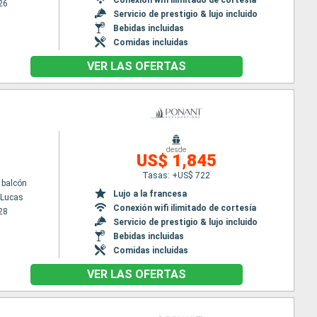
26
Servicio de prestigio & lujo incluido
Bebidas incluidas
Comidas incluidas
VER LAS OFERTAS
desde
US$ 1,845
Tasas: +US$ 722
 balcón
Lujo a la francesa
 Lucas
Conexión wifi ilimitado de cortesía
28
Servicio de prestigio & lujo incluido
Bebidas incluidas
Comidas incluidas
VER LAS OFERTAS