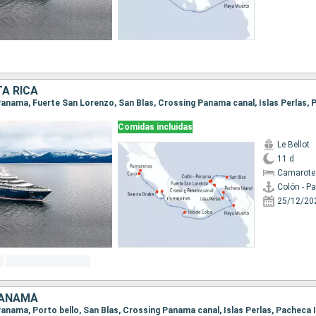
A RICA
Comidas incluidas
Le Bellot
11 d
Camarote
Colón - 
25/12/20
PANAMÁ