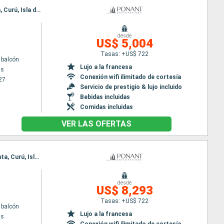
Itinerario : Puntarenas, Baie de Drake, rio esquinas, Manuel Antonio (National Park), Coco, Manta, Curú, Isla de Cedros, Puntarenas
desde
US$ 5,004
Tasas: +US$ 722
 balcón
Lujo a la francesa
as
Conexión wifi ilimitado de cortesía
27
Servicio de prestigio & lujo incluido
Bebidas incluidas
Comidas incluidas
VER LAS OFERTAS
Itinerario : Puntarenas, Puerto Jimenez, rio esquinas, Manuel Antonio (National Park), Coco, Manta, Curú, Isla de Cedros, Puntarenas
desde
US$ 8,293
Tasas: +US$ 722
 balcón
Lujo a la francesa
as
Conexión wifi ilimitado de cortesía