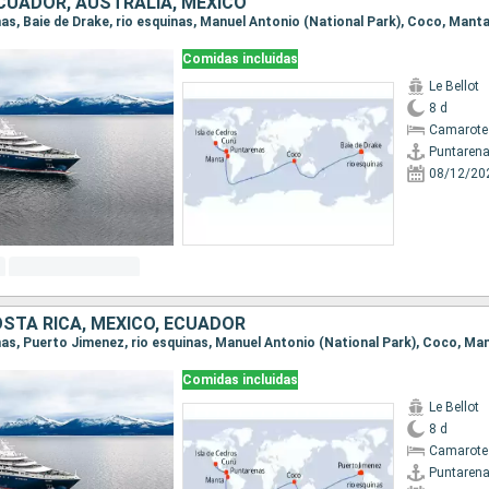
ECUADOR, AUSTRALIA, MÉXICO
Comidas incluidas
Le Bellot
8 d
Camarote
Puntaren
08/12/20
STA RICA, MÉXICO, ECUADOR
Comidas incluidas
Le Bellot
8 d
Camarote
Puntaren