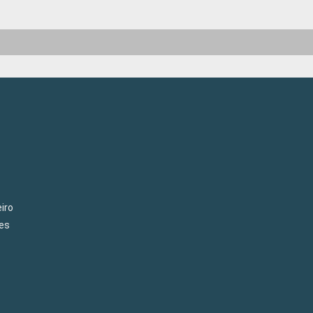
iro
es