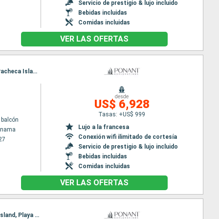
Servicio de prestigio & lujo incluido
Bebidas incluidas
Comidas incluidas
VER LAS OFERTAS
Itinerario : Colón - Panama, Fuerte San Lorenzo, San Blas, Crossing Panama canal, Islas Perlas, Pacheca Island, Playa Muerto, Isla de Coiba, rio esquinas, Baie de Drake, Curú, Puntarenas
desde
US$ 6,928
Tasas: +US$ 999
 balcón
Lujo a la francesa
Panama
Conexión wifi ilimitado de cortesía
27
Servicio de prestigio & lujo incluido
Bebidas incluidas
Comidas incluidas
VER LAS OFERTAS
Itinerario : Colón - Panama, Porto bello, San Blas, Crossing Panama canal, Islas Perlas, Pacheca Island, Playa Muerto, Isla de Coiba, rio esquinas, Puerto Jimenez, Curú, Puntarenas