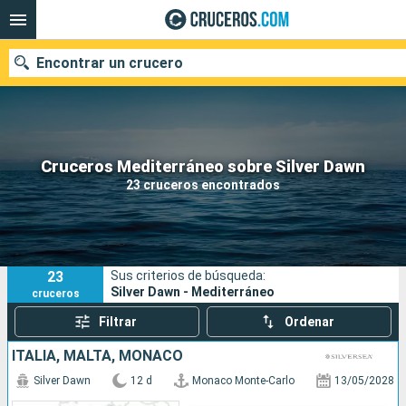
Encontrar un crucero
Nuestros destinos
Cruceros Mediterráneo sobre Silver Dawn
23 cruceros encontrados
Fecha de salida
Puertos
Compañías
23
Sus criterios de búsqueda:
Buscar
Silver Dawn - Mediterráneo
cruceros
Filtrar
Ordenar
ITALIA, MALTA, MONACO
Silver Dawn
12 d
Monaco Monte-Carlo
13/05/2028