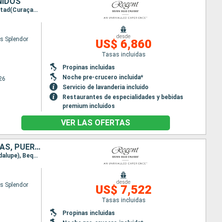
NIDOS
Itinerario : Galveston, Cozumel, Belice, Santo Thomas de Castilla, Roatan, Montego Bay, Willemstad(Curaçao), Aruba, Bonaire, Miami
desde
s Splendor
US$ 6,860
Tasas incluidas
Propinas incluidas
Noche pre-crucero incluida*
26
Servicio de lavanderia incluido
Restaurantes de especialidades y bebidas
premium incluidos
VER LAS OFERTAS
CANADÁ, SAN MARTÍN, ESTADOS UNIDOS, SAN VINCENT Y LAS GRANADINAS, PUERTO RICO
Itinerario : Montreal, Quebec, Saguenay, Sidney, Halifax, Philipsburg, St. Johns, Basse-Terre (Guadalupe), Bequia, San Juan, Miami
desde
s Splendor
US$ 7,522
Tasas incluidas
Propinas incluidas