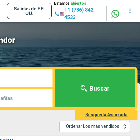
Estamos
abiertos
Salidas de EE.
+1 (786) 842-
UU.
4533
ndor
Buscar
añías
Búsqueda Avanzada
Ordenar Los más vendidos