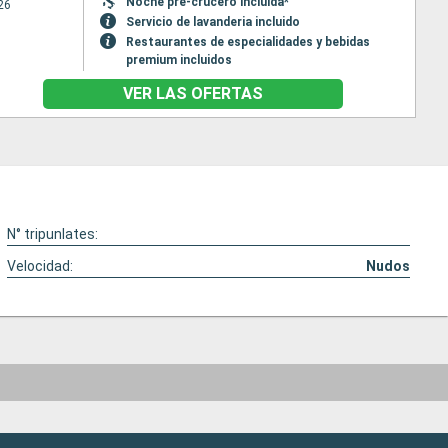
Noche pre-crucero incluida*
26
Servicio de lavanderia incluido
Restaurantes de especialidades y bebidas
premium incluidos
VER LAS OFERTAS
N° tripunlates:
Velocidad:
Nudos