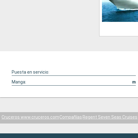
Puesta en servicio:
Manga:
m
Cruceros www.cruceros.com
Compañías
Regent Seven Seas Cruises