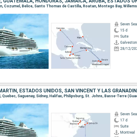
CE, GUATEMALA, HONDURAS, JAMAICA, ARUBA, ESTADOS U
Seven Sea
15 d
Suite
Galveston
28/12/20
Seven Sea
17 d
Suite
Montreal