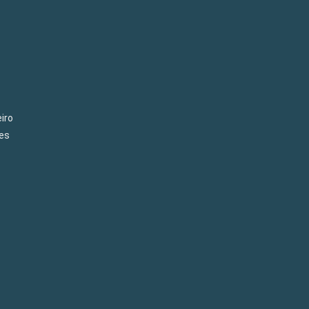
iro
es