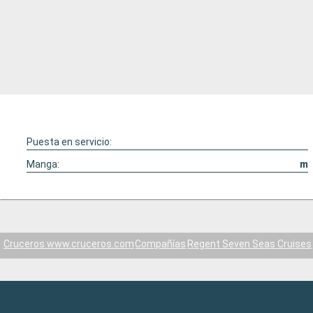
Puesta en servicio:
Manga:
m
Cruceros www.cruceros.com
Compañías
Regent Seven Seas Cruises