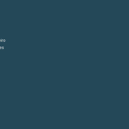
iro
es