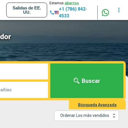
Estamos
abiertos
Salidas de EE.
+1 (786) 842-
UU.
4533
ndor
Buscar
añías
Búsqueda Avanzada
Ordenar Los más vendidos