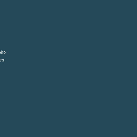
iro
es