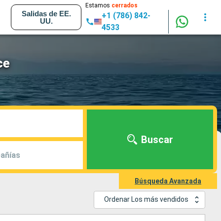
Estamos
cerrados
Salidas de EE.
+1 (786) 842-
UU.
4533
ce
Buscar
añías
Búsqueda Avanzada
Ordenar Los más vendidos