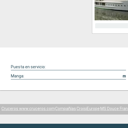
Puesta en servicio:
Manga:
m
Cruceros www.cruceros.com
Compañías
CroisiEurope
MS Douce Fran