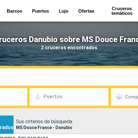
Cruceros
Barcos
Puertos
Lujo
Ofertas
temáticos
ruceros Danubio sobre MS Douce Fran
2 cruceros encontrados
Puertos
Comp
Sus criterios de búsqueda:
rados
MS Douce France - Danubio