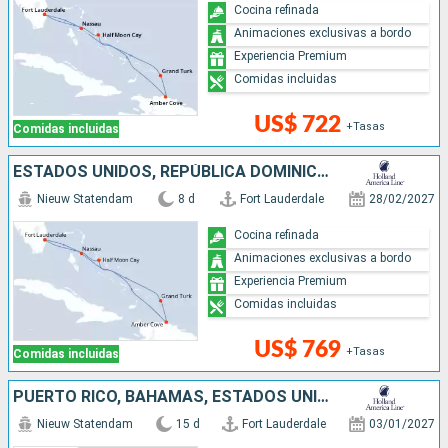
Cocina refinada
Animaciones exclusivas a bordo
Experiencia Premium
Comidas incluidas
US$ 722
+Tasas
Comidas incluidas
ESTADOS UNIDOS, REPÚBLICA DOMINICANA, BAHAMAS
Nieuw Statendam
8 d
Fort Lauderdale
28/02/2027
Cocina refinada
Animaciones exclusivas a bordo
Experiencia Premium
Comidas incluidas
US$ 769
+Tasas
Comidas incluidas
PUERTO RICO, BAHAMAS, ESTADOS UNIDOS, JAMAICA, ISLAS CAIMÁN, MÉXICO
Nieuw Statendam
15 d
Fort Lauderdale
03/01/2027