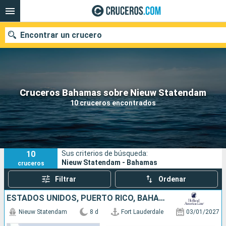
Encontrar un crucero
Nuestros destinos
Cruceros Bahamas sobre Nieuw Statendam
10 cruceros encontrados
Fecha de salida
Puertos
Compañías
10
Sus criterios de búsqueda:
Buscar
Nieuw Statendam - Bahamas
cruceros
Filtrar
Ordenar
ESTADOS UNIDOS, PUERTO RICO, BAHAMAS
Nieuw Statendam
8 d
Fort Lauderdale
03/01/2027