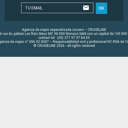
TU EMAIL
OK
Agencia de viajes especializada crucero – CRUISELINE
6 rue du gabian Les flots bleus MC 98 000 Monaco SAM con un capital de 150 000
contact tel : (00) 377 97 97 84 50
gencia de viajes n° 006 02 0007 – Responsabilidad civil y profesional RC RSA de
© CRUISELINE 2026 - all rights reserved