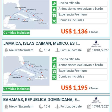
Cocina refinada
Animaciones exclusivas a bordo
Experiencia Premium
Comidas incluidas
US$ 1,136
+Tasas
Comidas incluidas
JAMAICA, ISLAS CAIMÁN, MÉXICO, ESTADOS UNIDOS, BAHAMAS, REPÚBLICA DOMINICANA
Nieuw Statendam
15 d
Fort Lauderdale
10/01/2027
Cocina refinada
Animaciones exclusivas a bordo
Experiencia Premium
Comidas incluidas
US$ 1,195
+Tasas
Comidas incluidas
BAHAMAS, REPÚBLICA DOMINICANA, ESTADOS UNIDOS, PUERTO RICO
Nieuw Statendam
15 d
Fort Lauderdale
17/01/2027