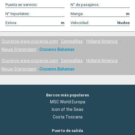
Puesta en servicio:
N° de pasajeros:
N° tripunlates:
Manga:
m
Eslora:
m
Velocidad:
Nudos
Cruceros www.cruceros.com
Compañías
Holland America
Nieuw Statendam
Cruceros Bahamas
Cruceros www.cruceros.com
Compañías
Holland America
Nieuw Statendam
Cruceros Bahamas
Barcos más populares
MSC World Europa
Icon of the Seas
Costa Toscana
Puerto de salida