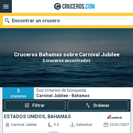
Encontrar un crucero
Nuestros destinos
Cruceros Bahamas sobre Carnival Jubilee
3 cruceros encontrados
Fecha de salida
Puertos
Compañías
3
Sus criterios de búsqueda:
Buscar
Carnival Jubilee - Bahamas
cruceros
Filtrar
Ordenar
ESTADOS UNIDOS, BAHAMAS
Carnival Jubilee
9 d
Galveston
23/01/2027