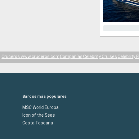
Cruceros www.cruceros.com
Compañías
Celebrity Cruises
Celebrity F
Barcos más populares
MSC World Europa
Icon of the Seas
Costa Toscana