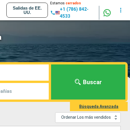
Estamos
cerrados
Salidas de EE.
+1 (786) 842-
UU.
4533
a
Buscar
añías
Búsqueda Avanzada
Ordenar Los más vendidos