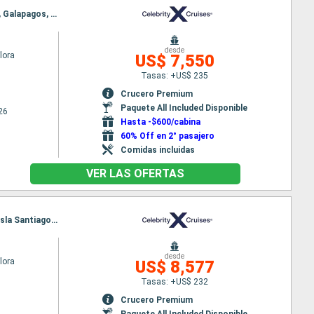
Itinerario : Baltra, Gardner Bay, Punta Suarez, Cormorant Point, Floreana, Punta Moreno, Isabela, Galapagos, Punta Espinoza, Punta Vicente Roca, South Plaza, Isla Daphne, Dragon hill, Puerto Isidro Ayora, Baltra
desde
Flora
US$ 7,550
Tasas: +US$ 235
Crucero Premium
Paquete All Included Disponible
26
Hasta -$600/cabina
60% Off en 2° pasajero
Comidas incluidas
VER LAS OFERTAS
Itinerario : Baltra, Puerto Egas, Isla Rabida, Elizabeth Bay-Isla Isabela, Caleta Tagus - île Isabela, Isla Santiago, Bartolome, Las Bachas, Isla Daphne, Seymour Norte, Puerto Baquerizo Moreno, Punta Pitt, Puerto Isidro Ayora, Baltra
desde
Flora
US$ 8,577
Tasas: +US$ 232
Crucero Premium
Paquete All Included Disponible