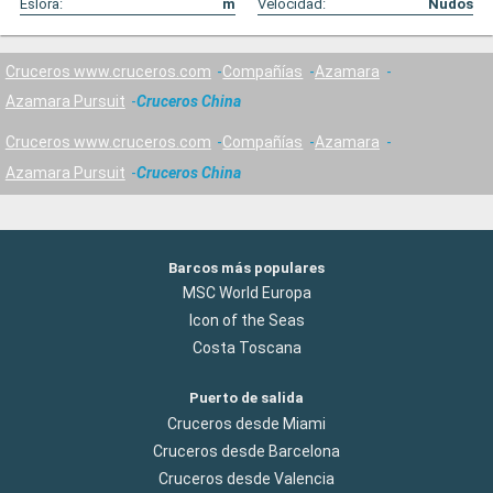
Eslora:
m
Velocidad:
Nudos
Cruceros www.cruceros.com
Compañías
Azamara
Azamara Pursuit
Cruceros China
Cruceros www.cruceros.com
Compañías
Azamara
Azamara Pursuit
Cruceros China
Barcos más populares
MSC World Europa
Icon of the Seas
Costa Toscana
Puerto de salida
Cruceros desde Miami
Cruceros desde Barcelona
Cruceros desde Valencia