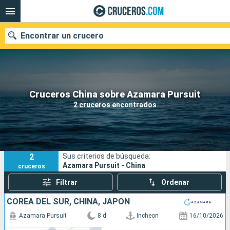
Encontrar un crucero
Nuestros destinos
Cruceros China sobre Azamara Pursuit
2 cruceros encontrados
Fecha de salida
Puertos
Compañías
2
Sus criterios de búsqueda:
Buscar
Azamara Pursuit - China
cruceros
Filtrar
Ordenar
COREA DEL SUR, CHINA, JAPÓN
Azamara Pursuit
8 d
Incheon
16/10/2026