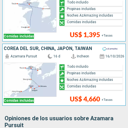
Todo incluido
Propinas incluidas
Noches AzAmazing incluidas
Comidas incluidas
US$ 1,395
+Tasas
Comidas incluidas
COREA DEL SUR, CHINA, JAPÓN, TAIWÁN
Azamara Pursuit
16 d
Incheon
16/10/2026
Todo incluido
Propinas incluidas
Noches AzAmazing incluidas
Comidas incluidas
US$ 4,660
+Tasas
Comidas incluidas
Opiniones de los usuarios sobre Azamara
Pursuit