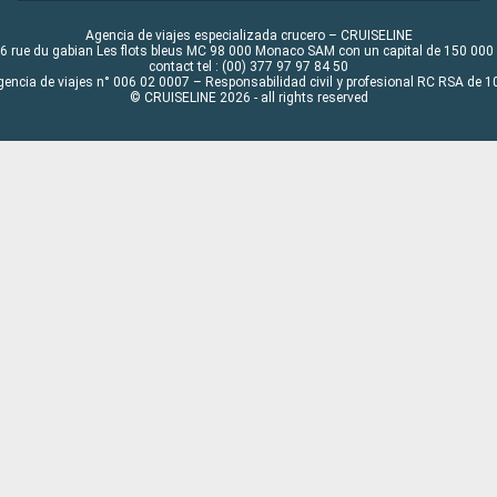
Agencia de viajes especializada crucero – CRUISELINE
6 rue du gabian Les flots bleus MC 98 000 Monaco SAM con un capital de 150 000
contact tel : (00) 377 97 97 84 50
gencia de viajes n° 006 02 0007 – Responsabilidad civil y profesional RC RSA de
© CRUISELINE 2026 - all rights reserved