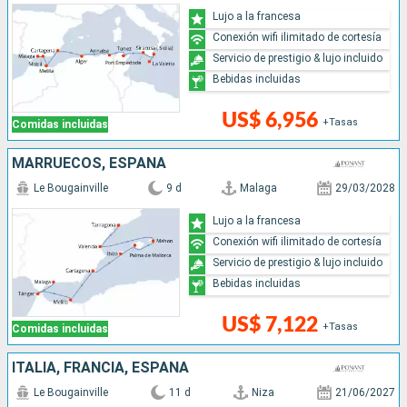
Lujo a la francesa
Conexión wifi ilimitado de cortesía
Servicio de prestigio & lujo incluido
Bebidas incluidas
US$ 6,956
+Tasas
Comidas incluidas
MARRUECOS, ESPAÑA
Le Bougainville
9 d
Malaga
29/03/2028
Lujo a la francesa
Conexión wifi ilimitado de cortesía
Servicio de prestigio & lujo incluido
Bebidas incluidas
US$ 7,122
+Tasas
Comidas incluidas
ITALIA, FRANCIA, ESPAÑA
Le Bougainville
11 d
Niza
21/06/2027