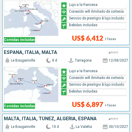
Lujo a la francesa
Conexión wifi ilimitado de cortesía
Servicio de prestigio & lujo incluido
Bebidas incluidas
US$ 6,412
+Tasas
Comidas incluidas
ESPAÑA, ITALIA, MALTA
Le Bougainville
8 d
Tarragona
12/08/2027
Lujo a la francesa
Conexión wifi ilimitado de cortesía
Servicio de prestigio & lujo incluido
Bebidas incluidas
US$ 6,897
+Tasas
Comidas incluidas
MALTA, ITALIA, TÚNEZ, ALGERIA, ESPAÑA
Le Bougainville
10 d
La Valetta
30/10/2027