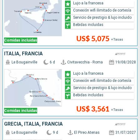
Lujo a la francesa
Conexión wifi ilimitado de cortesía
Servicio de prestigio & lujo incluido
Bebidas incluidas
US$ 5,075
+Tasas
Comidas incluidas
ITALIA, FRANCIA
Le Bougainville
6 d
Civitavecchia - Roma
19/08/2028
Lujo a la francesa
Conexión wifi ilimitado de cortesía
Servicio de prestigio & lujo incluido
Bebidas incluidas
US$ 3,561
+Tasas
Comidas incluidas
GRECIA, ITALIA, FRANCIA
Le Bougainville
9 d
El Pireo Atenas
31/07/2027