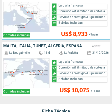
Lujo a la francesa
Conexión wifi ilimitado de cortesía
Servicio de prestigio & lujo incluido
Bebidas incluidas
US$ 8,933
+Tasas
Comidas incluidas
MALTA, ITALIA, TÚNEZ, ALGERIA, ESPAÑA
Le Bougainville
11 d
La Valetta
31/10/2026
Lujo a la francesa
Conexión wifi ilimitado de cortesía
Servicio de prestigio & lujo incluido
Bebidas incluidas
US$ 10,075
+Tasas
Comidas incluidas
Ficha Técnica