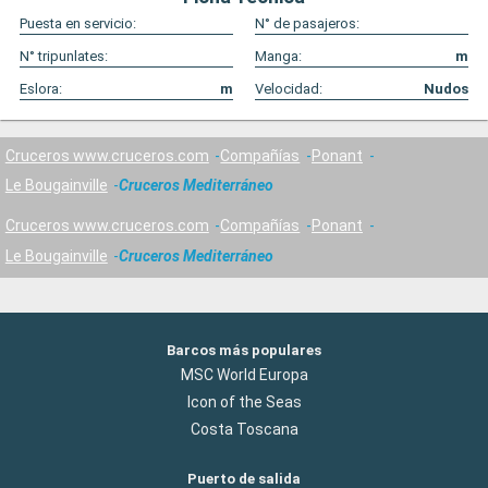
Puesta en servicio:
N° de pasajeros:
N° tripunlates:
Manga:
m
Eslora:
m
Velocidad:
Nudos
Cruceros www.cruceros.com
Compañías
Ponant
Le Bougainville
Cruceros Mediterráneo
Cruceros www.cruceros.com
Compañías
Ponant
Le Bougainville
Cruceros Mediterráneo
Barcos más populares
MSC World Europa
Icon of the Seas
Costa Toscana
Puerto de salida