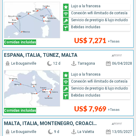
Lujo a la francesa
Conexión wifi ilimitado de cortesía
Servicio de prestigio & lujo incluido
Bebidas incluidas
US$ 7,271
+Tasas
Comidas incluidas
ESPAÑA, ITALIA, TÚNEZ, MALTA
Le Bougainville
12 d
Tarragona
06/04/2028
Lujo a la francesa
Conexión wifi ilimitado de cortesía
Servicio de prestigio & lujo incluido
Bebidas incluidas
US$ 7,969
+Tasas
Comidas incluidas
MALTA, ITALIA, MONTENEGRO, CROACIA, ESLOVENIA
Le Bougainville
9 d
La Valetta
13/05/2027