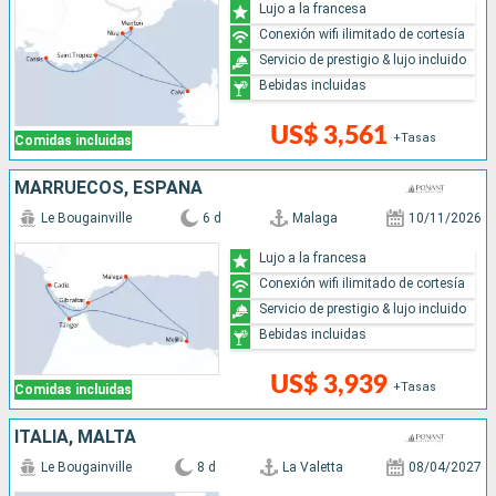
Lujo a la francesa
Conexión wifi ilimitado de cortesía
Servicio de prestigio & lujo incluido
Bebidas incluidas
US$ 3,561
+Tasas
Comidas incluidas
MARRUECOS, ESPAÑA
Le Bougainville
6 d
Malaga
10/11/2026
Lujo a la francesa
Conexión wifi ilimitado de cortesía
Servicio de prestigio & lujo incluido
Bebidas incluidas
US$ 3,939
+Tasas
Comidas incluidas
ITALIA, MALTA
Le Bougainville
8 d
La Valetta
08/04/2027