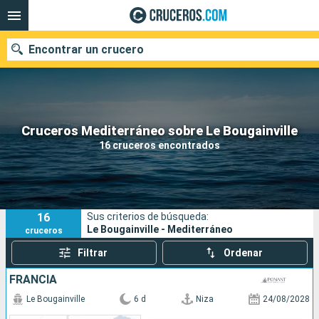
Encontrar un crucero
Nuestros destinos
Cruceros Mediterráneo sobre Le Bougainville
16 cruceros encontrados
Fecha de salida
Puertos
Compañías
16
Sus criterios de búsqueda:
Buscar
Le Bougainville - Mediterráneo
cruceros
Filtrar
Ordenar
FRANCIA
Le Bougainville
6 d
Niza
24/08/2028