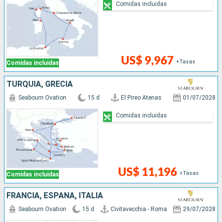
Comidas incluidas
US$ 9,967
+Tasas
Comidas incluidas
TURQUÍA, GRECIA
Seabourn Ovation
15 d
El Pireo Atenas
01/07/2028
Comidas incluidas
US$ 11,196
+Tasas
Comidas incluidas
FRANCIA, ESPAÑA, ITALIA
Seabourn Ovation
15 d
Civitavecchia - Roma
29/07/2028