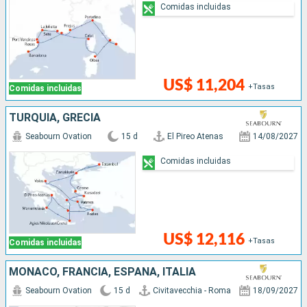
Comidas incluidas
US$ 11,204
+Tasas
Comidas incluidas
TURQUÍA, GRECIA
Seabourn Ovation
15 d
El Pireo Atenas
14/08/2027
Comidas incluidas
US$ 12,116
+Tasas
Comidas incluidas
MONACO, FRANCIA, ESPAÑA, ITALIA
Seabourn Ovation
15 d
Civitavecchia - Roma
18/09/2027