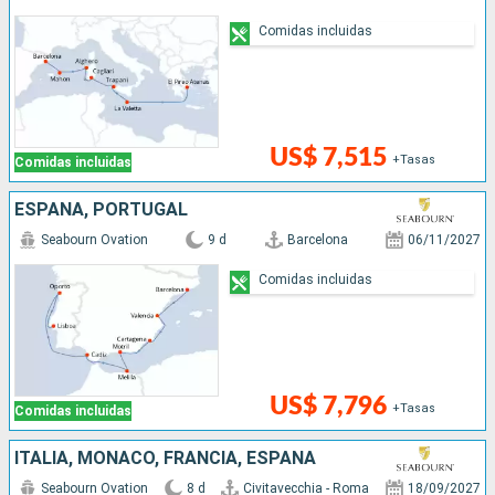
Comidas incluidas
US$ 7,515
+Tasas
Comidas incluidas
ESPAÑA, PORTUGAL
Seabourn Ovation
9 d
Barcelona
06/11/2027
Comidas incluidas
US$ 7,796
+Tasas
Comidas incluidas
ITALIA, MONACO, FRANCIA, ESPAÑA
Seabourn Ovation
8 d
Civitavecchia - Roma
18/09/2027