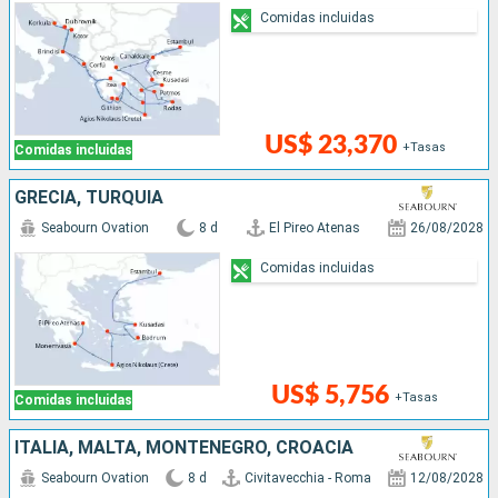
Comidas incluidas
US$ 23,370
+Tasas
Comidas incluidas
GRECIA, TURQUÍA
Seabourn Ovation
8 d
El Pireo Atenas
26/08/2028
Comidas incluidas
US$ 5,756
+Tasas
Comidas incluidas
ITALIA, MALTA, MONTENEGRO, CROACIA
Seabourn Ovation
8 d
Civitavecchia - Roma
12/08/2028