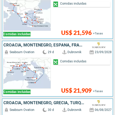
Comidas incluidas
US$ 21,596
+Tasas
Comidas incluidas
CROACIA, MONTENEGRO, ESPAÑA, FRANCIA, MONACO, ITALIA, MALTA
Seabourn Ovation
29 d
Dubrovnik
23/09/2028
Comidas incluidas
US$ 21,909
+Tasas
Comidas incluidas
CROACIA, MONTENEGRO, GRECIA, TURQUÍA, ITALIA
Seabourn Ovation
30 d
Dubrovnik
06/08/2027