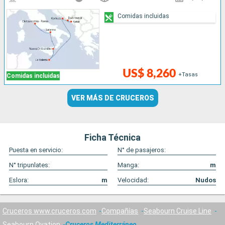
Comidas incluidas
US$ 8,260
+Tasas
Comidas incluidas
VER MÁS DE CRUCEROS
Ficha Técnica
Puesta en servicio:
N° de pasajeros:
N° tripunlates:
Manga:
m
Eslora:
m
Velocidad:
Nudos
Cruceros www.cruceros.com
Compañías
Seabourn Cruise Line
Seabourn Ovation
Cruceros Mediterráneo