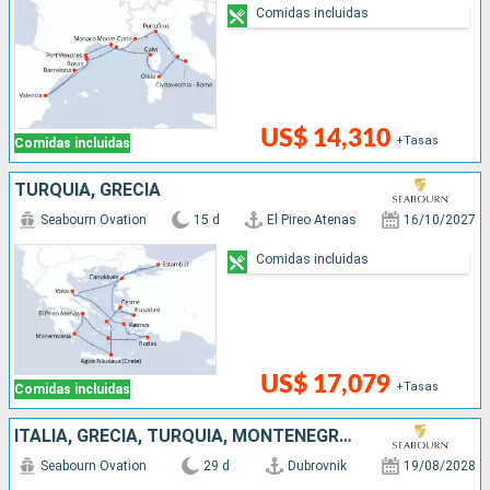
Comidas incluidas
US$ 14,310
+Tasas
Comidas incluidas
TURQUÍA, GRECIA
Seabourn Ovation
15 d
El Pireo Atenas
16/10/2027
Comidas incluidas
US$ 17,079
+Tasas
Comidas incluidas
ITALIA, GRECIA, TURQUÍA, MONTENEGRO, CROACIA
Seabourn Ovation
29 d
Dubrovnik
19/08/2028