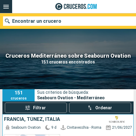
Encontrar un crucero
Nuestros destinos
Cruceros Mediterráneo sobre Seabourn Ovation
151 cruceros encontrados
Fecha de salida
Puertos
Compañías
151
Sus criterios de búsqueda:
Buscar
Seabourn Ovation - Mediterráneo
cruceros
Filtrar
Ordenar
FRANCIA, TÚNEZ, ITALIA
Seabourn Ovation
9 d
Civitavecchia - Roma
21/06/2027