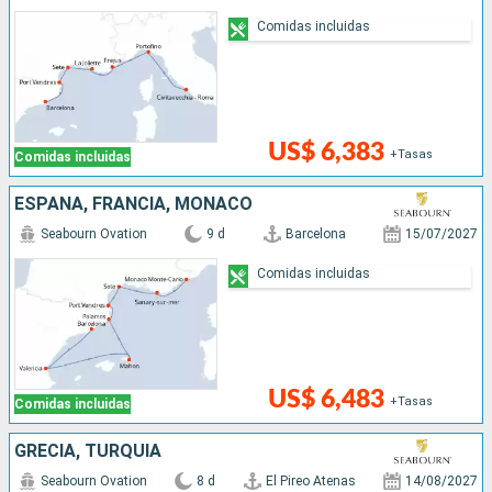
Comidas incluidas
US$ 6,383
+Tasas
Comidas incluidas
ESPAÑA, FRANCIA, MONACO
Seabourn Ovation
9 d
Barcelona
15/07/2027
Comidas incluidas
US$ 6,483
+Tasas
Comidas incluidas
GRECIA, TURQUÍA
Seabourn Ovation
8 d
El Pireo Atenas
14/08/2027