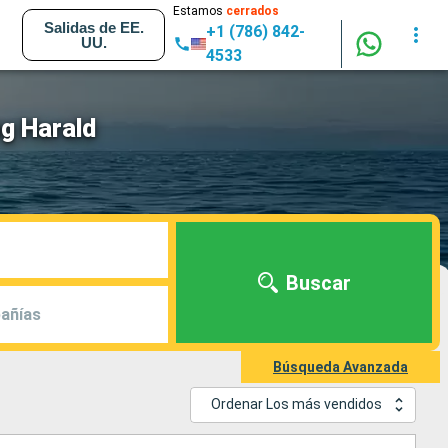
Estamos
cerrados
Salidas de EE.
+1 (786) 842-
UU.
4533
g Harald
Buscar
añías
Búsqueda Avanzada
Ordenar Los más vendidos