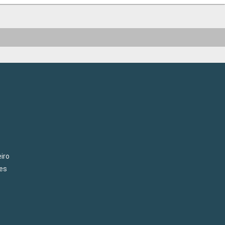
iro
es