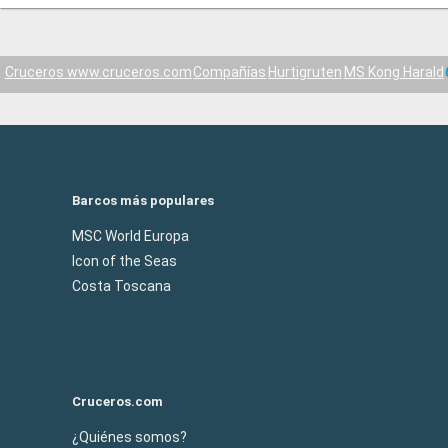
Cruceros www.cruceros.com
Compañías
Hurtigruten
MS Kong Harald
Barcos más populares
MSC World Europa
Icon of the Seas
Costa Toscana
Cruceros.com
¿Quiénes somos?