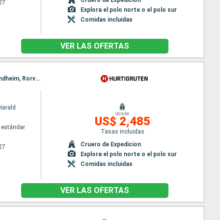
27
Explora el polo norte o el polo sur
Comidas incluidas
VER LAS OFERTAS
Itinerario : Bergen, Floro, Maloy, Torvik, Alesund, Hjorundfjorden, Molde, Maloy, Kristiansund, Trondheim, Rorvik, Torvik, Bronnoysund, Sandnessjoen, Nesna (pasaje círculo polar), Ornes, Bodo, Stamsund, Svolvaer, Alesund, Stokmarknes, sortland, Risoyhamn, Harstad, Finnsnes, Tromso, Skjervoy, Hjorundfjorden, Oksfjord, Hammerfest, Havoysund, Honningsvag, Kjollefjord, Mehamn, Berlevag, Alesund, Batsfjord, Vardo, Vadso, Kirkenes, Berlevag, Molde, Mehamn, Kjollefjord, Honningsvag, Havoysund, Hammerfest, Oksfjord, Skjervoy, Tromso, Kristiansund, Finnsnes, Harstad, Risoyhamn, sortland, Stokmarknes, Svolvaer, Stamsund, Trondheim, Bodo, Ornes, Nesna (pasaje círculo polar), Sandnessjoen, Bronnoysund, Rorvik, Trondheim, Bronnoysund, Sandnessjoen, Nesna (pasaje círculo polar), Ornes, Bodo, Stamsund, Svolvaer, Stokmarknes, sortland, Risoyhamn, Harstad, Finnsnes, Tromso, Skjervoy, Oksfjord, Hammerfest, Havoysund, Honningsvag, Kjollefjord, Mehamn, Berlevag, Batsfjord, Vardo, Vadso, Kirkenes, Vardo, Batsfjord, Berlevag, Mehamn, Kjollefjord, Honningsvag, Havoysund, Hammerfest, Oksfjord, Skjervoy, Tromso, Finnsnes, Harstad, Risoyhamn, sortland, Stokmarknes, Svolvaer, Stamsund, Bodo, Ornes, Nesna (pasaje círculo polar), Sandnessjoen, Bronnoysund, Rorvik, Trondheim
Harald
desde
US$ 2,485
 estándar
Tasas incluidas
Cruero de Expedicion
27
Explora el polo norte o el polo sur
Comidas incluidas
VER LAS OFERTAS