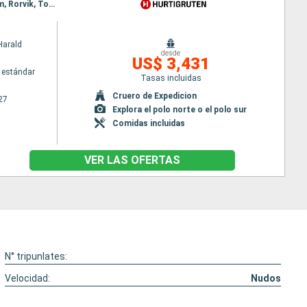
Itinerario : Bergen, Floro, Maloy, Torvik, Alesund, Geiranger, Molde, Maloy, Kristiansund, Trondheim, Rorvik, Torvik, Bronnoysund, Sandnessjoen, Nesna (pasaje círculo polar), Ornes, Bodo, Stamsund, Svolvaer, Alesund, Stokmarknes, sortland, Risoyhamn, Harstad, Finnsnes, Tromso, Skjervoy, Geiranger, Oksfjord, Hammerfest, Havoysund, Honningsvag, Kjollefjord, Mehamn, Berlevag, Alesund, Batsfjord, Vardo, Vadso, Kirkenes, Berlevag, Molde, Mehamn, Kjollefjord, Honningsvag, Havoysund, Hammerfest, Oksfjord, Skjervoy, Tromso, Kristiansund, Finnsnes, Harstad, Risoyhamn, sortland, Stokmarknes, Svolvaer, Stamsund, Trondheim, Bodo, Ornes, Nesna (pasaje círculo polar), Sandnessjoen, Bronnoysund, Rorvik, Trondheim, Bronnoysund, Sandnessjoen, Nesna (pasaje círculo polar), Ornes, Bodo, Stamsund, Svolvaer, Stokmarknes, sortland, Risoyhamn, Harstad, Finnsnes, Tromso, Skjervoy, Oksfjord, Hammerfest, Havoysund, Honningsvag, Kjollefjord, Mehamn, Berlevag, Batsfjord, Vardo, Vadso, Kirkenes, Vardo, Batsfjord, Berlevag, Mehamn, Kjollefjord, Honningsvag, Havoysund, Hammerfest, Oksfjord, Skjervoy, Tromso, Finnsnes, Harstad, Risoyhamn, sortland, Stokmarknes, Svolvaer, Stamsund, Bodo, Ornes, Nesna (pasaje círculo polar), Sandnessjoen, Bronnoysund, Rorvik, Trondheim
Harald
desde
US$ 3,431
 estándar
Tasas incluidas
Cruero de Expedicion
27
Explora el polo norte o el polo sur
Comidas incluidas
VER LAS OFERTAS
N° tripunlates:
Velocidad:
Nudos