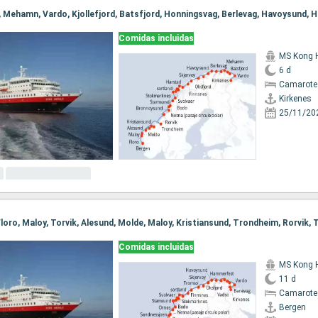
Comidas incluidas
MS Kong 
6 d
Camarote
Kirkenes
25/11/20
Comidas incluidas
MS Kong 
11 d
Camarote
Bergen