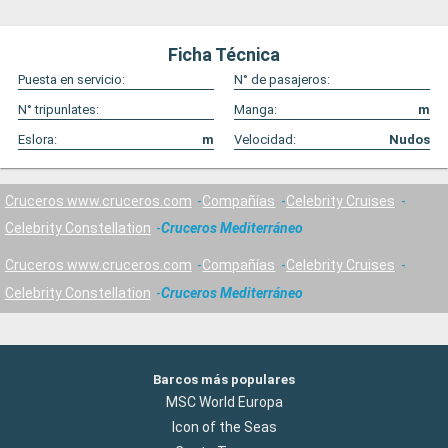
Ficha Técnica
Puesta en servicio:
N° de pasajeros:
N° tripunlates:
Manga:
m
Eslora:
m
Velocidad:
Nudos
Cruceros www.cruceros.com
Compañías
Celebrity Cruises
Celebrity Constellation
Cruceros Mediterráneo
Cruceros www.cruceros.com
Compañías
Celebrity Cruises
Celebrity Constellation
Cruceros Mediterráneo
Barcos más populares
MSC World Europa
Icon of the Seas