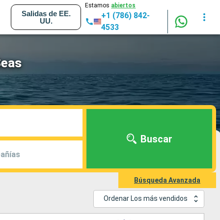
Estamos
abiertos
Salidas de EE.
+1 (786) 842-
UU.
4533
Seas
Buscar
añías
Búsqueda Avanzada
Ordenar Los más vendidos