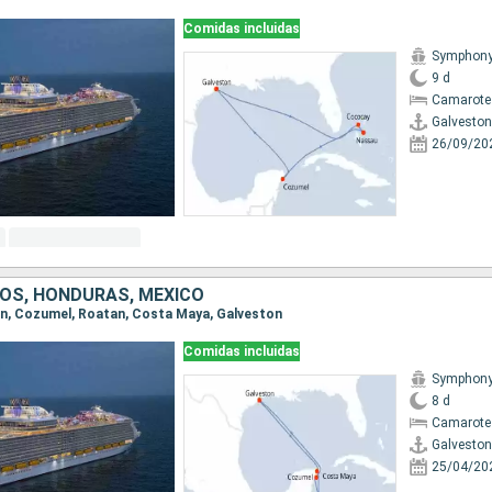
Comidas incluidas
Symphony 
9 d
Camarote
Galveston
26/09/20
OS, HONDURAS, MÉXICO
ton, Cozumel, Roatan, Costa Maya, Galveston
Comidas incluidas
Symphony 
8 d
Camarote
Galveston
25/04/20