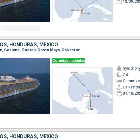
12/09/20
OS, HONDURAS, MÉXICO
ton, Cozumel, Roatan, Costa Maya, Galveston
Comidas incluidas
Symphony 
7 d
Camarote
Galveston
04/10/20
OS, HONDURAS, MÉXICO