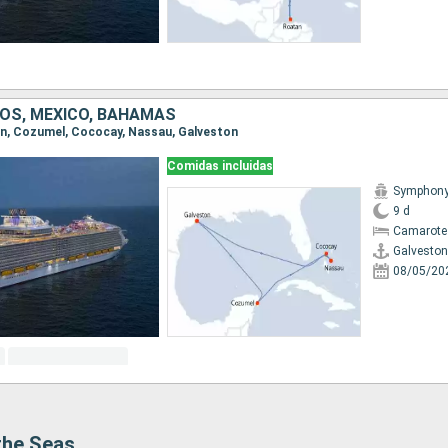
OS, MÉXICO, BAHAMAS
ton, Cozumel, Cococay, Nassau, Galveston
Comidas incluidas
Symphony 
9 d
Camarote
Galveston
08/05/20
the Seas