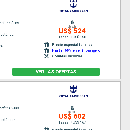
of the Seas
desde
US$ 524
 estándar
Tasas: +US$ 158
Precio especial familias
26
Hasta -60% en el 2° pasajero
Comidas incluidas
VER LAS OFERTAS
of the Seas
desde
US$ 602
 estándar
Tasas: +US$ 167
Precio especial familias