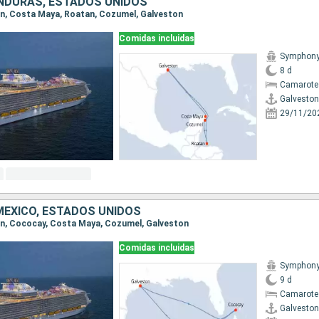
NDURAS, ESTADOS UNIDOS
ton, Costa Maya, Roatan, Cozumel, Galveston
Comidas incluidas
Symphony 
8 d
Camarote
Galveston
29/11/20
ÉXICO, ESTADOS UNIDOS
ton, Cococay, Costa Maya, Cozumel, Galveston
Comidas incluidas
Symphony 
9 d
Camarote
Galveston