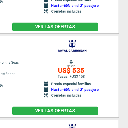
26
Hasta -60% en el 2° pasajero
Comidas incluidas
VER LAS OFERTAS
of the Seas
desde
US$ 535
 estándar
Tasas: +US$ 158
Precio especial familias
26
Hasta -60% en el 2° pasajero
Comidas incluidas
VER LAS OFERTAS