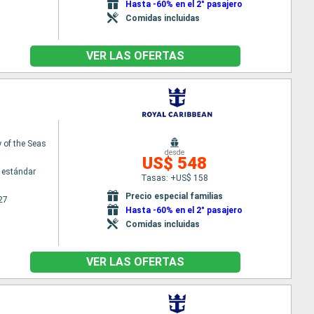
Hasta -60% en el 2° pasajero
Comidas incluidas
VER LAS OFERTAS
of the Seas
desde
US$ 548
 estándar
Tasas: +US$ 158
Precio especial familias
27
Hasta -60% en el 2° pasajero
Comidas incluidas
VER LAS OFERTAS