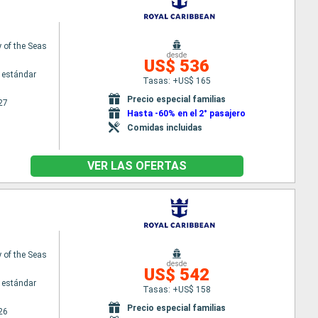
of the Seas
desde
US$ 536
 estándar
Tasas: +US$ 165
Precio especial familias
27
Hasta -60% en el 2° pasajero
Comidas incluidas
VER LAS OFERTAS
of the Seas
desde
US$ 542
 estándar
Tasas: +US$ 158
Precio especial familias
26