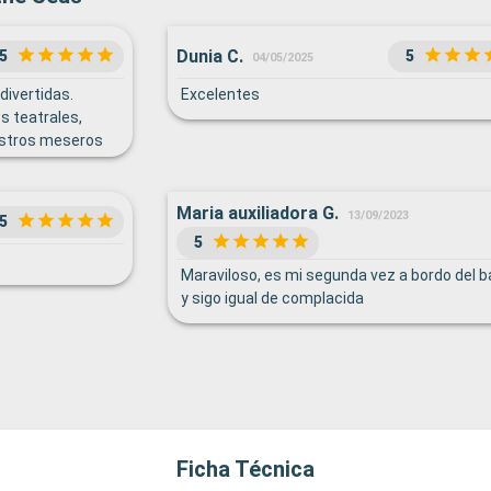
Dunia C.
5
5
04/05/2025
divertidas.
Excelentes
s teatrales,
estros meseros
n excelentes, asi
tra cabina. La
mucho la
Maria auxiliadora G.
13/09/2023
5
 en el barco ese
5
 Nassau y
Maraviloso, es mi segunda vez a bordo del b
y sigo igual de complacida
Ficha Técnica