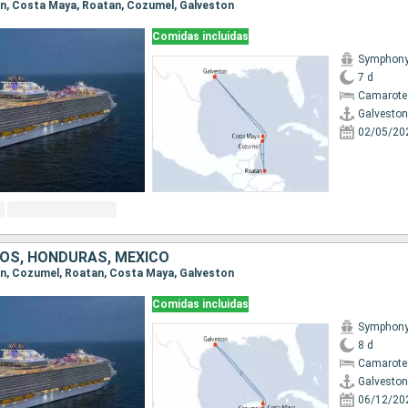
ton, Costa Maya, Roatan, Cozumel, Galveston
Comidas incluidas
Symphony 
7 d
Camarote
Galveston
02/05/20
OS, HONDURAS, MÉXICO
ton, Cozumel, Roatan, Costa Maya, Galveston
Comidas incluidas
Symphony 
8 d
Camarote
Galveston
06/12/20