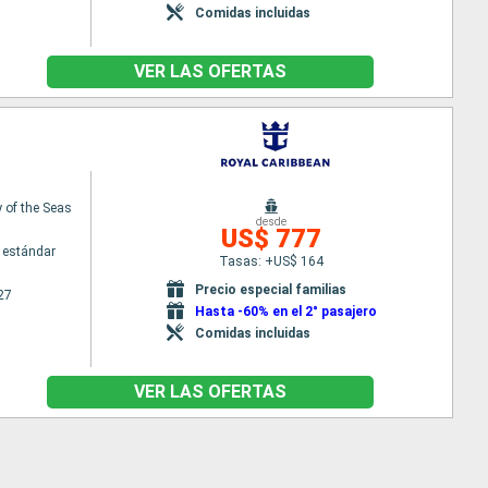
Comidas incluidas
VER LAS OFERTAS
of the Seas
desde
US$ 777
 estándar
Tasas: +US$ 164
Precio especial familias
27
Hasta -60% en el 2° pasajero
Comidas incluidas
VER LAS OFERTAS