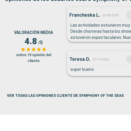
Francheska L.
22/09/2025
Las actividades estuvieron muy 
Desde chorreras hasta los show
VALORACIÓN MEDIA
estuvieron espectaculares. Nu
4.8
/5
en el main dining room estuviero
como la persona que limpio nues
sobre 19 opinión del
parada en Florida no nos llamo 
Teresa D.
21/11/2023
cliente
atencion, asi que nos quedamos
dia. Disfrutamos las paradas en
super bueno
Cococay.
VER TODAS LAS OPINIONES CLIENTE DE SYMPHONY OF THE SEAS