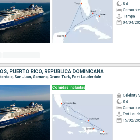
8 d
Camarote
Tampa
04/04/20
OS, PUERTO RICO, REPÚBLICA DOMINICANA
auderdale, San Juan, Samana, Grand Turk, Fort Lauderdale
Comidas incluidas
Celebrity
8 d
Camarote
Fort Laud
15/02/20