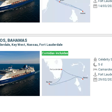
Fort Laud
14/03/20
DOS, BAHAMAS
uderdale, Key West, Nassau, Fort Lauderdale
Comidas incluidas
Celebrity
5 d
Camarote
Fort Laud
29/02/20