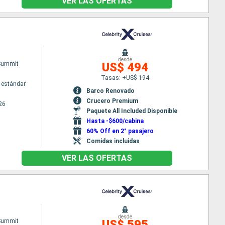
VER LAS OFERTAS
desde
 Summit
US$ 494
Tasas: +US$ 194
 estándar
Barco Renovado
Crucero Premium
26
Paquete All Included Disponible
Hasta -$600/cabina
60% Off en 2° pasajero
Comidas incluidas
VER LAS OFERTAS
desde
 Summit
US$ 595