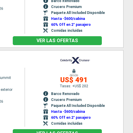
Barco Renovado
Crucero Premium
26
Paquete All Included Disponible
Hasta -$600/cabina
60% Off en 2° pasajero
Comidas incluidas
VER LAS OFERTAS
desde
 Summit
US$ 491
Tasas: +US$ 202
exterior
Barco Renovado
Crucero Premium
26
Paquete All Included Disponible
Hasta -$600/cabina
60% Off en 2° pasajero
Comidas incluidas