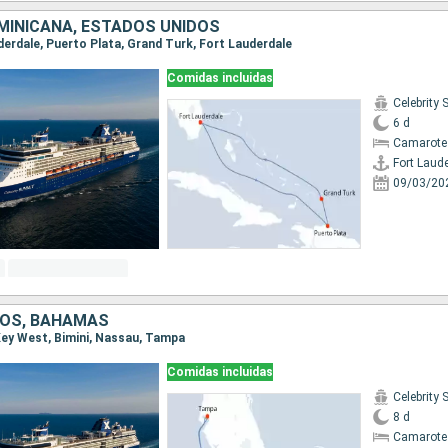
MINICANA, ESTADOS UNIDOS
uderdale, Puerto Plata, Grand Turk, Fort Lauderdale
Comidas incluidas
Celebrity
6 d
Camarote
Fort Laud
09/03/20
DOS, BAHAMAS
 Key West, Bimini, Nassau, Tampa
Comidas incluidas
Celebrity
8 d
Camarote