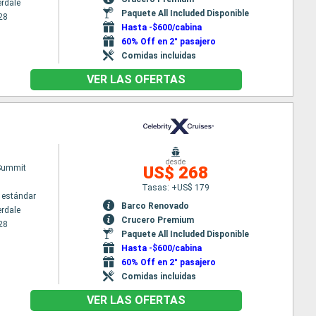
erdale
Paquete All Included Disponible
28
Hasta -$600/cabina
60% Off en 2° pasajero
Comidas incluidas
VER LAS OFERTAS
desde
 Summit
US$ 268
Tasas: +US$ 179
 estándar
Barco Renovado
erdale
Crucero Premium
28
Paquete All Included Disponible
Hasta -$600/cabina
60% Off en 2° pasajero
Comidas incluidas
VER LAS OFERTAS