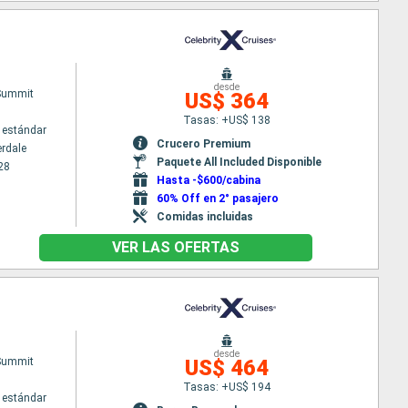
desde
 Summit
US$ 364
Tasas: +US$ 138
 estándar
Crucero Premium
erdale
Paquete All Included Disponible
28
Hasta -$600/cabina
60% Off en 2° pasajero
Comidas incluidas
VER LAS OFERTAS
desde
 Summit
US$ 464
Tasas: +US$ 194
 estándar