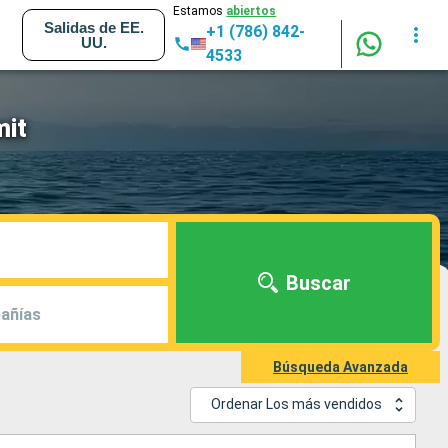
Estamos
abiertos
Salidas de EE.
+1 (786) 842-
UU.
4533
mit
Buscar
añías
Búsqueda Avanzada
Ordenar Los más vendidos