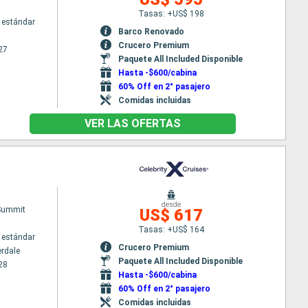
Tasas: +US$ 198
 estándar
Barco Renovado
Crucero Premium
27
Paquete All Included Disponible
Hasta -$600/cabina
60% Off en 2° pasajero
Comidas incluidas
VER LAS OFERTAS
desde
 Summit
US$ 617
Tasas: +US$ 164
 estándar
Crucero Premium
erdale
Paquete All Included Disponible
28
Hasta -$600/cabina
60% Off en 2° pasajero
Comidas incluidas