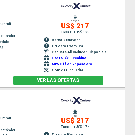
desde
 Summit
US$ 217
Tasas: +US$ 188
 estándar
Barco Renovado
erdale
Crucero Premium
28
Paquete All Included Disponible
Hasta -$600/cabina
60% Off en 2° pasajero
Comidas incluidas
VER LAS OFERTAS
desde
 Summit
US$ 217
Tasas: +US$ 174
 estándar
Crucero Premium