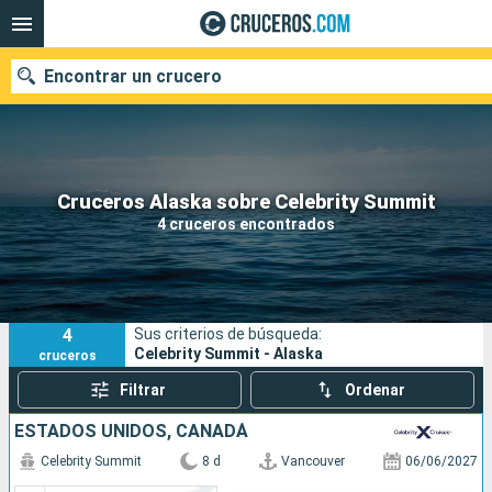
Encontrar un crucero
Nuestros destinos
Cruceros Alaska sobre Celebrity Summit
4 cruceros encontrados
Fecha de salida
Puertos
Compañías
4
Sus criterios de búsqueda:
Buscar
Celebrity Summit - Alaska
cruceros
Filtrar
Ordenar
ESTADOS UNIDOS, CANADÁ
Celebrity Summit
8 d
Vancouver
06/06/2027