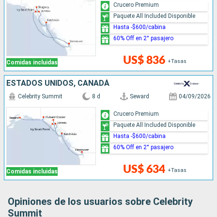
Crucero Premium
Paquete All Included Disponible
Hasta -$600/cabina
60% Off en 2° pasajero
US$ 836
+Tasas
Comidas incluidas
ESTADOS UNIDOS, CANADÁ
Celebrity Summit
8 d
Seward
04/09/2026
Crucero Premium
Paquete All Included Disponible
Hasta -$600/cabina
60% Off en 2° pasajero
US$ 634
+Tasas
Comidas incluidas
Opiniones de los usuarios sobre Celebrity
Summit