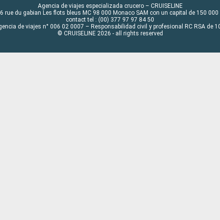
Agencia de viajes especializada crucero – CRUISELINE
6 rue du gabian Les flots bleus MC 98 000 Monaco SAM con un capital de 150 000
contact tel : (00) 377 97 97 84 50
gencia de viajes n° 006 02 0007 – Responsabilidad civil y profesional RC RSA de
© CRUISELINE 2026 - all rights reserved