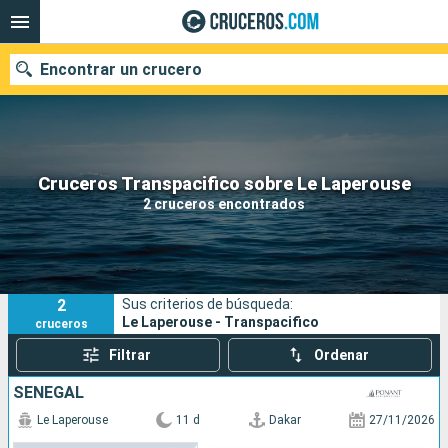
Encontrar un crucero
Nuestros destinos
Cruceros Transpacifico sobre Le Laperouse
2 cruceros encontrados
Fecha de salida
Puertos
Compañías
2
Sus criterios de búsqueda:
Buscar
Le Laperouse - Transpacifico
cruceros
Filtrar
Ordenar
SENEGAL
Le Laperouse
11 d
Dakar
27/11/2026