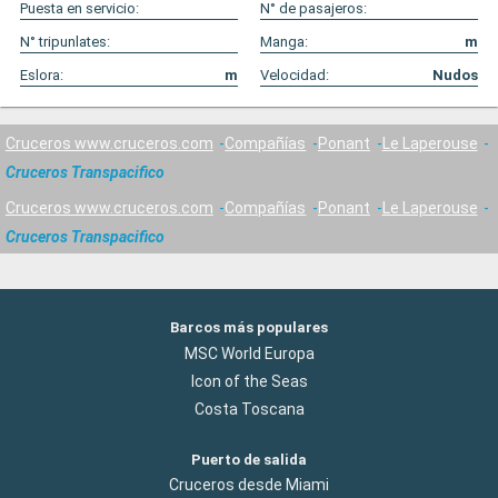
Puesta en servicio:
N° de pasajeros:
N° tripunlates:
Manga:
m
Eslora:
m
Velocidad:
Nudos
Cruceros www.cruceros.com
Compañías
Ponant
Le Laperouse
Cruceros Transpacifico
Cruceros www.cruceros.com
Compañías
Ponant
Le Laperouse
Cruceros Transpacifico
Barcos más populares
MSC World Europa
Icon of the Seas
Costa Toscana
Puerto de salida
Cruceros desde Miami