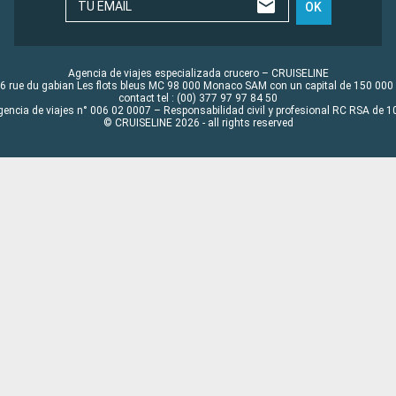
TU EMAIL
OK
Agencia de viajes especializada crucero – CRUISELINE
6 rue du gabian Les flots bleus MC 98 000 Monaco SAM con un capital de 150 000
contact tel : (00) 377 97 97 84 50
gencia de viajes n° 006 02 0007 – Responsabilidad civil y profesional RC RSA de
© CRUISELINE 2026 - all rights reserved