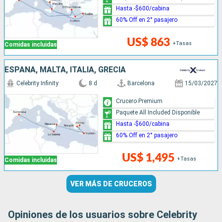
Hasta -$600/cabina
60% Off en 2° pasajero
US$ 863
+Tasas
Comidas incluidas
ESPAÑA, MALTA, ITALIA, GRECIA
Celebrity Infinity
8 d
Barcelona
15/03/2027
Crucero Premium
Paquete All Included Disponible
Hasta -$600/cabina
60% Off en 2° pasajero
US$ 1,495
+Tasas
Comidas incluidas
VER MÁS DE CRUCEROS
Opiniones de los usuarios sobre Celebrity