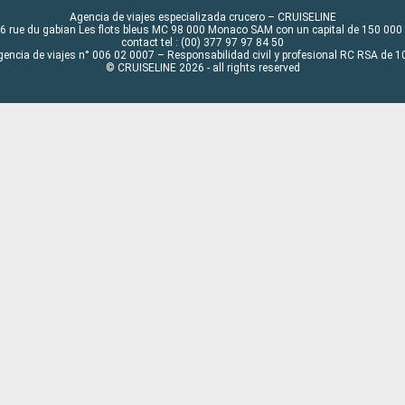
Agencia de viajes especializada crucero – CRUISELINE
6 rue du gabian Les flots bleus MC 98 000 Monaco SAM con un capital de 150 000
contact tel : (00) 377 97 97 84 50
gencia de viajes n° 006 02 0007 – Responsabilidad civil y profesional RC RSA de
© CRUISELINE 2026 - all rights reserved