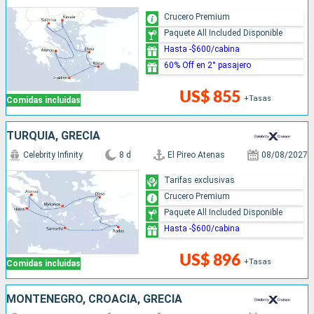
Crucero Premium
Paquete All Included Disponible
Hasta -$600/cabina
60% Off en 2° pasajero
US$ 855
+Tasas
Comidas incluidas
TURQUÍA, GRECIA
Celebrity Infinity
8 d
El Pireo Atenas
08/08/2027
Tarifas exclusivas
Crucero Premium
Paquete All Included Disponible
Hasta -$600/cabina
US$ 896
+Tasas
Comidas incluidas
MONTENEGRO, CROACIA, GRECIA