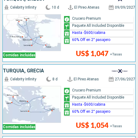
Celebrity Infinity
10 d
El Pireo Atenas
09/09/2027
Crucero Premium
Paquete All Included Disponible
Hasta -$600/cabina
60% Off en 2° pasajero
US$ 1,047
+Tasas
Comidas incluidas
TURQUÍA, GRECIA
Celebrity Infinity
8 d
El Pireo Atenas
27/06/2027
Crucero Premium
Paquete All Included Disponible
Hasta -$600/cabina
60% Off en 2° pasajero
US$ 1,054
+Tasas
Comidas incluidas