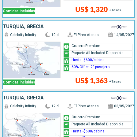
US$ 1,320
+Tasas
Comidas incluidas
TURQUÍA, GRECIA
Celebrity Infinity
10 d
El Pireo Atenas
14/05/2027
Crucero Premium
Paquete All Included Disponible
Hasta -$600/cabina
60% Off en 2° pasajero
US$ 1,363
+Tasas
Comidas incluidas
TURQUÍA, GRECIA
Celebrity Infinity
12 d
El Pireo Atenas
03/05/2027
Crucero Premium
Paquete All Included Disponible
Hasta -$600/cabina