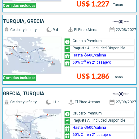
US$ 1,227
+Tasas
Comidas incluidas
TURQUÍA, GRECIA
Celebrity Infinity
9 d
El Pireo Atenas
22/08/2027
Crucero Premium
Paquete All Included Disponible
Hasta -$600/cabina
60% Off en 2° pasajero
US$ 1,286
+Tasas
Comidas incluidas
GRECIA, TURQUÍA
Celebrity Infinity
11 d
El Pireo Atenas
27/09/2027
Crucero Premium
Paquete All Included Disponible
Hasta -$600/cabina
60% Off en 2° pasajero