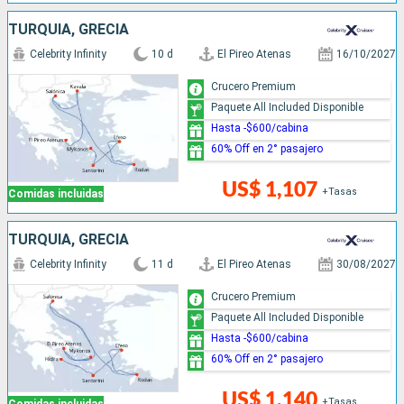
TURQUÍA, GRECIA
Celebrity Infinity
10 d
El Pireo Atenas
16/10/2027
Crucero Premium
Paquete All Included Disponible
Hasta -$600/cabina
60% Off en 2° pasajero
US$ 1,107
+Tasas
Comidas incluidas
TURQUÍA, GRECIA
Celebrity Infinity
11 d
El Pireo Atenas
30/08/2027
Crucero Premium
Paquete All Included Disponible
Hasta -$600/cabina
60% Off en 2° pasajero
US$ 1,140
+Tasas