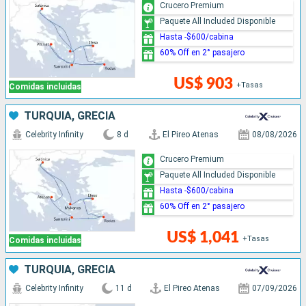
Crucero Premium
Paquete All Included Disponible
Hasta -$600/cabina
60% Off en 2° pasajero
US$ 903
+Tasas
Comidas incluidas
TURQUÍA, GRECIA
Celebrity Infinity
8 d
El Pireo Atenas
08/08/2026
Crucero Premium
Paquete All Included Disponible
Hasta -$600/cabina
60% Off en 2° pasajero
US$ 1,041
+Tasas
Comidas incluidas
TURQUÍA, GRECIA
Celebrity Infinity
11 d
El Pireo Atenas
07/09/2026