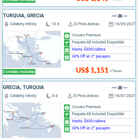
Comidas incluidas
TURQUÍA, GRECIA
Celebrity Infinity
10 d
El Pireo Atenas
18/09/2027
Crucero Premium
Paquete All Included Disponible
Hasta -$600/cabina
60% Off en 2° pasajero
US$ 1,151
+Tasas
Comidas incluidas
GRECIA, TURQUÍA
Celebrity Infinity
8 d
El Pireo Atenas
18/07/2027
Crucero Premium
Paquete All Included Disponible
Hasta -$600/cabina
60% Off en 2° pasajero