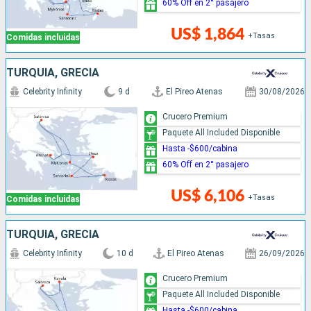
60% Off en 2° pasajero
US$ 1,864
+Tasas
Comidas incluidas
TURQUÍA, GRECIA
Celebrity Infinity
9 d
El Pireo Atenas
30/08/2026
Crucero Premium
Paquete All Included Disponible
Hasta -$600/cabina
60% Off en 2° pasajero
US$ 6,106
+Tasas
Comidas incluidas
TURQUÍA, GRECIA
Celebrity Infinity
10 d
El Pireo Atenas
26/09/2026
Crucero Premium
Paquete All Included Disponible
Hasta -$600/cabina