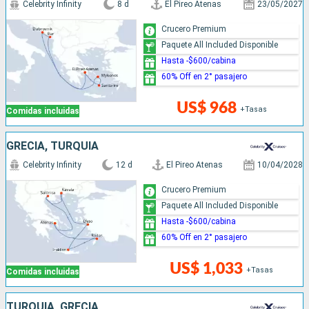
Celebrity Infinity
8 d
El Pireo Atenas
23/05/2027
Crucero Premium
Paquete All Included Disponible
Hasta -$600/cabina
60% Off en 2° pasajero
US$ 968
+Tasas
Comidas incluidas
GRECIA, TURQUÍA
Celebrity Infinity
12 d
El Pireo Atenas
10/04/2028
Crucero Premium
Paquete All Included Disponible
Hasta -$600/cabina
60% Off en 2° pasajero
US$ 1,033
+Tasas
Comidas incluidas
TURQUÍA, GRECIA