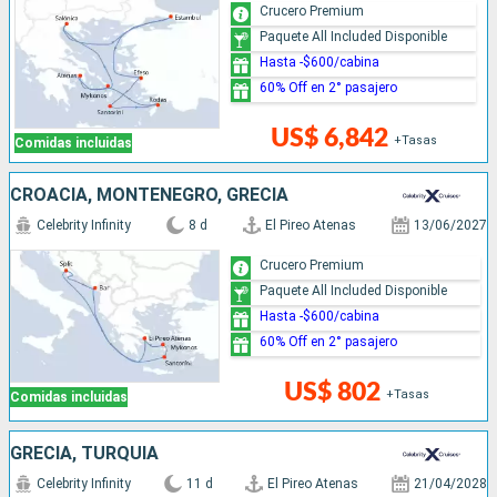
Crucero Premium
Paquete All Included Disponible
Hasta -$600/cabina
60% Off en 2° pasajero
US$ 6,842
+Tasas
Comidas incluidas
CROACIA, MONTENEGRO, GRECIA
Celebrity Infinity
8 d
El Pireo Atenas
13/06/2027
Crucero Premium
Paquete All Included Disponible
Hasta -$600/cabina
60% Off en 2° pasajero
US$ 802
+Tasas
Comidas incluidas
GRECIA, TURQUÍA
Celebrity Infinity
11 d
El Pireo Atenas
21/04/2028