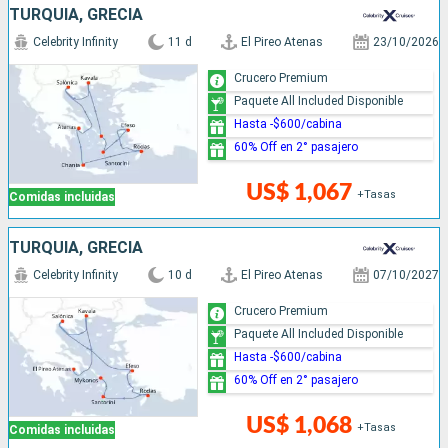
TURQUÍA, GRECIA
Celebrity Infinity
11 d
El Pireo Atenas
23/10/2026
Crucero Premium
Paquete All Included Disponible
Hasta -$600/cabina
60% Off en 2° pasajero
US$ 1,067
+Tasas
Comidas incluidas
TURQUÍA, GRECIA
Celebrity Infinity
10 d
El Pireo Atenas
07/10/2027
Crucero Premium
Paquete All Included Disponible
Hasta -$600/cabina
60% Off en 2° pasajero
US$ 1,068
+Tasas
Comidas incluidas