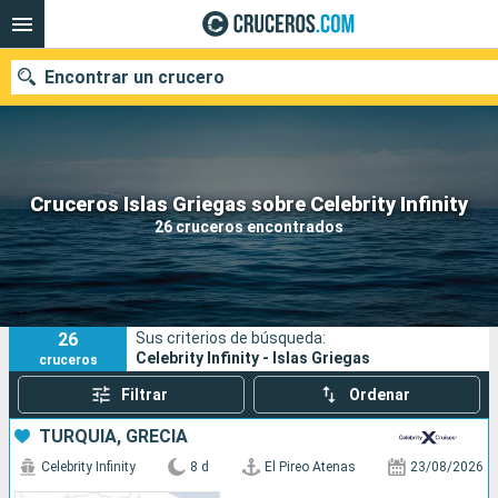
Encontrar un crucero
Nuestros destinos
Cruceros Islas Griegas sobre Celebrity Infinity
26 cruceros encontrados
Fecha de salida
Puertos
Compañías
26
Sus criterios de búsqueda:
Buscar
Celebrity Infinity - Islas Griegas
cruceros
Filtrar
Ordenar
TURQUÍA, GRECIA
Celebrity Infinity
8 d
El Pireo Atenas
23/08/2026