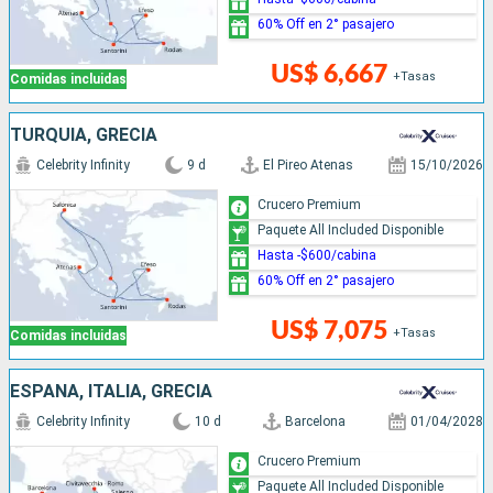
60% Off en 2° pasajero
US$ 6,667
+Tasas
Comidas incluidas
TURQUÍA, GRECIA
Celebrity Infinity
9 d
El Pireo Atenas
15/10/2026
Crucero Premium
Paquete All Included Disponible
Hasta -$600/cabina
60% Off en 2° pasajero
US$ 7,075
+Tasas
Comidas incluidas
ESPAÑA, ITALIA, GRECIA
Celebrity Infinity
10 d
Barcelona
01/04/2028
Crucero Premium
Paquete All Included Disponible