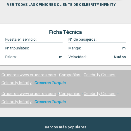
VER TODAS LAS OPINIONES CLIENTE DE CELEBRITY INFINITY
Ficha Técnica
Puesta en servicio:
N° de pasajeros:
N° tripunlates:
Manga:
m
Eslora:
m
Velocidad:
Nudos
Cruceros www.cruceros.com
Compañías
Celebrity Cruises
Celebrity Infinity
Cruceros Turquía
Cruceros www.cruceros.com
Compañías
Celebrity Cruises
Celebrity Infinity
Cruceros Turquía
Barcos más populares