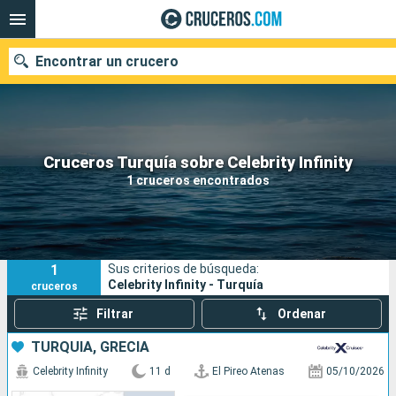
Encontrar un crucero
Nuestros destinos
Cruceros Turquía sobre Celebrity Infinity
1 cruceros encontrados
Fecha de salida
Puertos
Compañías
1
Sus criterios de búsqueda:
Buscar
Celebrity Infinity - Turquía
cruceros
Filtrar
Ordenar
TURQUÍA, GRECIA
Celebrity Infinity
11 d
El Pireo Atenas
05/10/2026