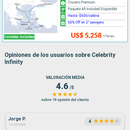
Crucero Premium
Paquete All Included Disponible
Hasta -$600/cabina
60% Off en 2° pasajero
US$ 5,258
+Tasas
Comidas incluidas
Opiniones de los usuarios sobre Celebrity
Infinity
VALORACIÓN MEDIA
4.6
/5
sobre 19 opinión del cliente
Jorge P.
4
11/07/2026