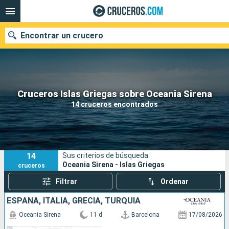
Encontrar un crucero
Nuestros destinos
Cruceros Islas Griegas sobre Oceania Sirena
14 cruceros encontrados
Fecha de salida
Puertos
Compañías
14
Sus criterios de búsqueda:
Buscar
Oceania Sirena - Islas Griegas
cruceros
Filtrar
Ordenar
ESPAÑA, ITALIA, GRECIA, TURQUÍA
Oceania Sirena
11 d
Barcelona
17/08/2026