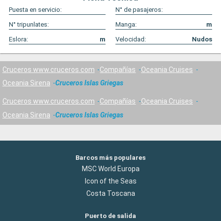
Puesta en servicio:
N° de pasajeros:
N° tripunlates:
Manga:
m
Eslora:
m
Velocidad:
Nudos
Cruceros www.cruceros.com
Compañías
Oceania Cruises
Oceania Sirena
Cruceros Islas Griegas
Cruceros www.cruceros.com
Compañías
Oceania Cruises
Oceania Sirena
Cruceros Islas Griegas
Barcos más populares
MSC World Europa
Icon of the Seas
Costa Toscana
Puerto de salida