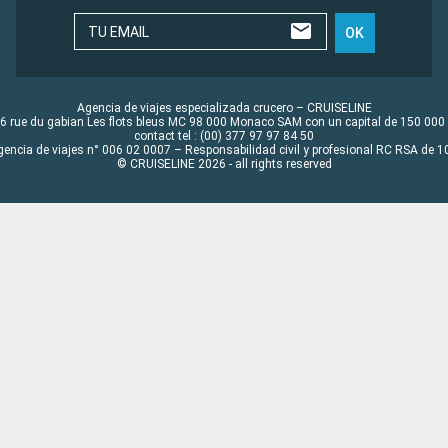
TU EMAIL
OK
Agencia de viajes especializada crucero – CRUISELINE
6 rue du gabian Les flots bleus MC 98 000 Monaco SAM con un capital de 150 000
contact tel : (00) 377 97 97 84 50
gencia de viajes n° 006 02 0007 – Responsabilidad civil y profesional RC RSA de
© CRUISELINE 2026 - all rights reserved