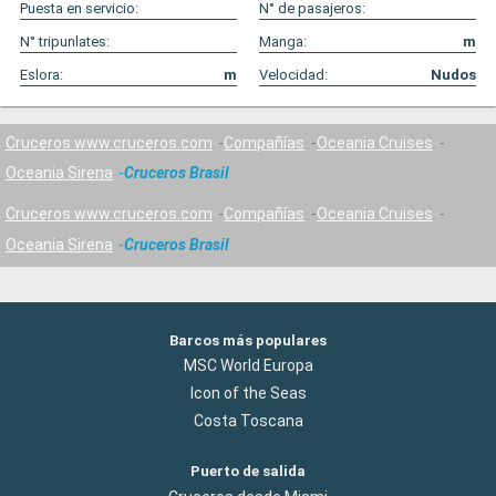
Puesta en servicio:
N° de pasajeros:
N° tripunlates:
Manga:
m
Eslora:
m
Velocidad:
Nudos
Cruceros www.cruceros.com
Compañías
Oceania Cruises
Oceania Sirena
Cruceros Brasil
Cruceros www.cruceros.com
Compañías
Oceania Cruises
Oceania Sirena
Cruceros Brasil
Barcos más populares
MSC World Europa
Icon of the Seas
Costa Toscana
Puerto de salida