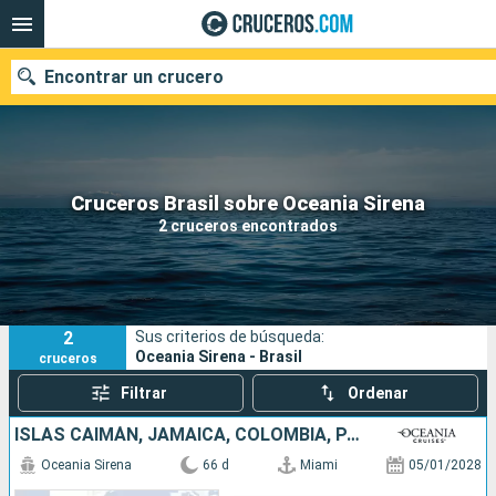
Encontrar un crucero
Nuestros destinos
Cruceros Brasil sobre Oceania Sirena
2 cruceros encontrados
Fecha de salida
Puertos
Compañías
2
Sus criterios de búsqueda:
Buscar
Oceania Sirena - Brasil
cruceros
Filtrar
Ordenar
ISLAS CAIMÁN, JAMAICA, COLOMBIA, PANAMÁ, ECUADOR, PERÚ, CHILE, ARGENTINA, ISLAS MALVINAS, URUGUAY, BRASIL, BARBADOS, SAN VINCENT Y LAS GRANADINAS, ESTADOS UNIDOS
Oceania Sirena
66 d
Miami
05/01/2028