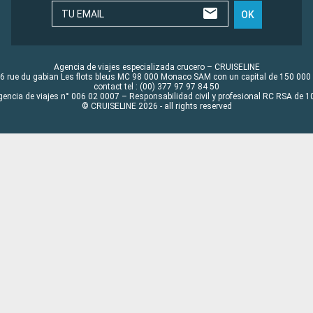
TU EMAIL
OK
Agencia de viajes especializada crucero – CRUISELINE
6 rue du gabian Les flots bleus MC 98 000 Monaco SAM con un capital de 150 000
contact tel : (00) 377 97 97 84 50
gencia de viajes n° 006 02 0007 – Responsabilidad civil y profesional RC RSA de
© CRUISELINE 2026 - all rights reserved