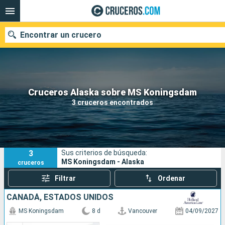
Encontrar un crucero
Nuestros destinos
Cruceros Alaska sobre MS Koningsdam
3 cruceros encontrados
Fecha de salida
Puertos
Compañías
3
Sus criterios de búsqueda:
Buscar
MS Koningsdam - Alaska
cruceros
Filtrar
Ordenar
CANADÁ, ESTADOS UNIDOS
MS Koningsdam
8 d
Vancouver
04/09/2027