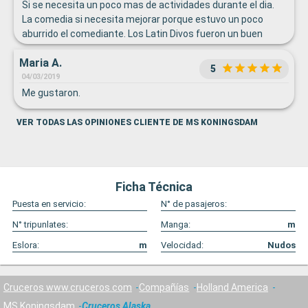
Si se necesita un poco mas de actividades durante el dia.
La comedia si necesita mejorar porque estuvo un poco
aburrido el comediante. Los Latin Divos fueron un buen
show que a muchos nos sorprendió la linda voz. Los Latin
Maria A.
Divos tuvieron un gran éxito con su show.
5
04/03/2019
Me gustaron.
VER TODAS LAS OPINIONES CLIENTE DE MS KONINGSDAM
Ficha Técnica
Puesta en servicio:
N° de pasajeros:
N° tripunlates:
Manga:
m
Eslora:
m
Velocidad:
Nudos
Cruceros www.cruceros.com
Compañías
Holland America
MS Koningsdam
Cruceros Alaska