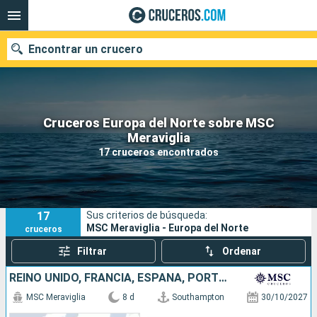
Encontrar un crucero
Cruceros Europa del Norte sobre MSC
Nuestros destinos
Meraviglia
17 cruceros encontrados
Fecha de salida
Puertos
Compañías
17
Sus criterios de búsqueda:
Buscar
MSC Meraviglia - Europa del Norte
cruceros
Filtrar
Ordenar
REINO UNIDO, FRANCIA, ESPAÑA, PORTUGAL
MSC Meraviglia
8 d
Southampton
30/10/2027