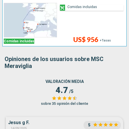
Comidas incluidas
US$ 956
+Tasas
Comidas incluidas
Opiniones de los usuarios sobre MSC
Meraviglia
VALORACIÓN MEDIA
4.7
/5
sobre 35 opinión del cliente
Jesus g F.
5
14/09/2025