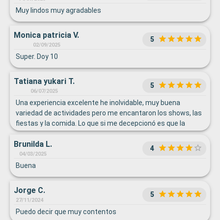
Muy lindos muy agradables
Monica patricia V.
5
02/09/2025
Super. Doy 10
Tatiana yukari T.
5
06/07/2025
Una experiencia excelente he inolvidable, muy buena
variedad de actividades pero me encantaron los shows, las
fiestas y la comida. Lo que si me decepcionó es que la
habitación tenía un sofá sucio y en cuanto a la limpieza
Brunilda L.
nunca aspiraron la alfombra, al menos los ultimos 3 dias.
4
04/03/2025
Buena
Jorge C.
5
27/11/2024
Puedo decir que muy contentos