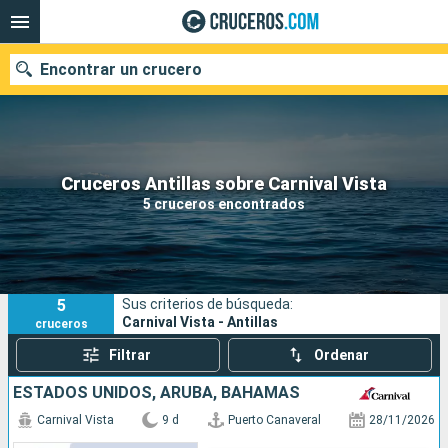
Encontrar un crucero
Nuestros destinos
Cruceros Antillas sobre Carnival Vista
5 cruceros encontrados
Fecha de salida
Puertos
Compañías
5
Sus criterios de búsqueda:
Buscar
Carnival Vista - Antillas
cruceros
Filtrar
Ordenar
ESTADOS UNIDOS, ARUBA, BAHAMAS
Carnival Vista
9 d
Puerto Canaveral
28/11/2026