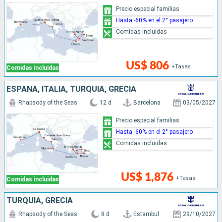
Precio especial familias
Hasta -60% en el 2° pasajero
Comidas incluidas
US$ 806
+Tasas
Comidas incluidas
ESPAÑA, ITALIA, TURQUÍA, GRECIA
Rhapsody of the Seas
12 d
Barcelona
03/05/2027
Precio especial familias
Hasta -60% en el 2° pasajero
Comidas incluidas
US$ 1,876
+Tasas
Comidas incluidas
TURQUÍA, GRECIA
Rhapsody of the Seas
8 d
Estambul
29/10/2027