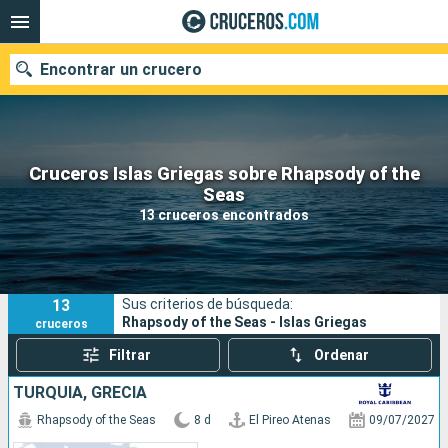
Encontrar un crucero
Cruceros Islas Griegas sobre Rhapsody of the
Nuestros destinos
Seas
13 cruceros encontrados
Fecha de salida
Puertos
Compañías
13
Sus criterios de búsqueda:
Buscar
Rhapsody of the Seas - Islas Griegas
cruceros
Filtrar
Ordenar
TURQUÍA, GRECIA
Rhapsody of the Seas
8 d
El Pireo Atenas
09/07/2027