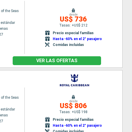
of the Seas
desde
US$ 736
 estándar
Tasas: +US$ 212
tenas
Precio especial familias
27
Hasta -60% en el 2° pasajero
Comidas incluidas
VER LAS OFERTAS
of the Seas
desde
US$ 806
 estándar
Tasas: +US$ 198
tenas
Precio especial familias
27
Hasta -60% en el 2° pasajero
Comidas incluidas