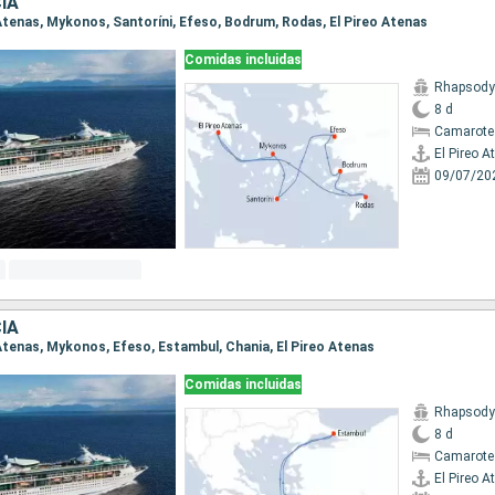
IA
o Atenas, Mykonos, Santoríni, Efeso, Bodrum, Rodas, El Pireo Atenas
Comidas incluidas
Rhapsody 
8 d
Camarote
El Pireo A
09/07/20
IA
o Atenas, Mykonos, Efeso, Estambul, Chania, El Pireo Atenas
Comidas incluidas
Rhapsody 
8 d
Camarote
El Pireo A