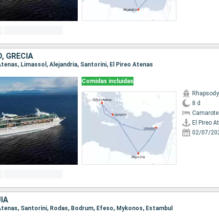
O, GRECIA
 Atenas, Limassol, Alejandria, Santoríni, El Pireo Atenas
Comidas incluidas
Rhapsody 
8 d
Camarote
El Pireo A
02/07/20
ÍA
eo Atenas, Santoríni, Rodas, Bodrum, Efeso, Mykonos, Estambul