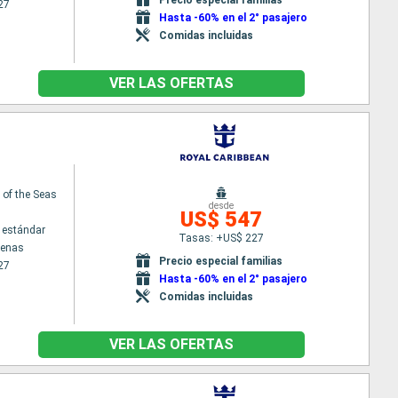
27
Hasta -60% en el 2° pasajero
Comidas incluidas
VER LAS OFERTAS
of the Seas
desde
US$ 547
 estándar
Tasas: +US$ 227
tenas
Precio especial familias
27
Hasta -60% en el 2° pasajero
Comidas incluidas
VER LAS OFERTAS