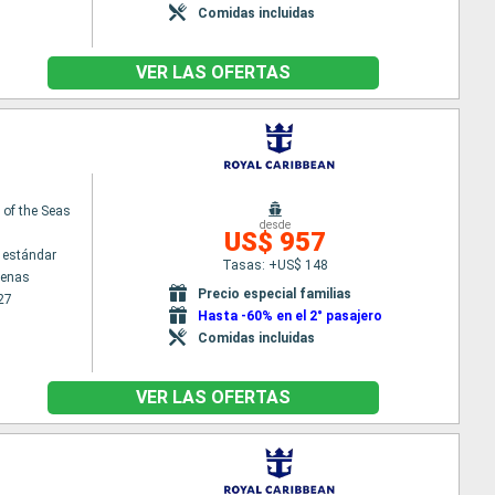
Comidas incluidas
VER LAS OFERTAS
of the Seas
desde
US$ 957
 estándar
Tasas: +US$ 148
tenas
Precio especial familias
27
Hasta -60% en el 2° pasajero
Comidas incluidas
VER LAS OFERTAS