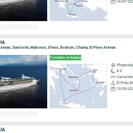
16/07/20
ÍA
o Atenas, Santoríni, Mykonos, Efeso, Bodrum, Chania, El Pireo Atenas
Comidas incluidas
Rhapsody 
8 d
Camarote
El Pireo A
10/09/20
IA