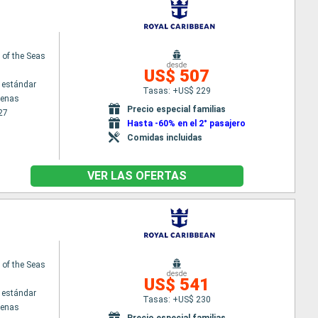
of the Seas
desde
US$ 507
 estándar
Tasas: +US$ 229
tenas
Precio especial familias
27
Hasta -60% en el 2° pasajero
Comidas incluidas
VER LAS OFERTAS
of the Seas
desde
US$ 541
 estándar
Tasas: +US$ 230
tenas
Precio especial familias