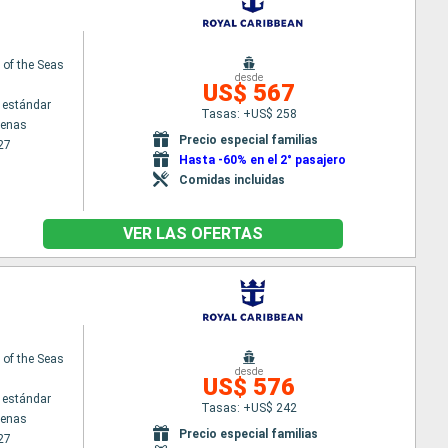
of the Seas
desde
US$ 567
 estándar
Tasas: +US$ 258
tenas
Precio especial familias
27
Hasta -60% en el 2° pasajero
Comidas incluidas
VER LAS OFERTAS
of the Seas
desde
US$ 576
 estándar
Tasas: +US$ 242
tenas
Precio especial familias
27