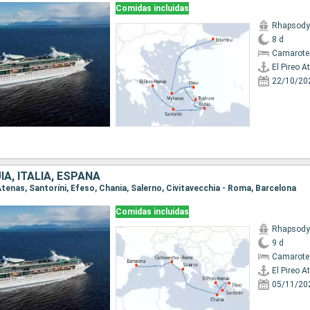
Comidas incluidas
Rhapsody 
8 d
Camarote
El Pireo A
22/10/20
ÍA, ITALIA, ESPAÑA
o Atenas, Santoríni, Efeso, Chania, Salerno, Civitavecchia - Roma, Barcelona
Comidas incluidas
Rhapsody 
9 d
Camarote
El Pireo A
05/11/20