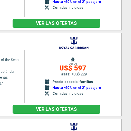
Hasta -60% en el 2° pasajero
Comidas incluidas
VER LAS OFERTAS
of the Seas
desde
US$ 597
 estándar
Tasas: +US$ 229
tenas
Precio especial familias
27
Hasta -60% en el 2° pasajero
Comidas incluidas
VER LAS OFERTAS