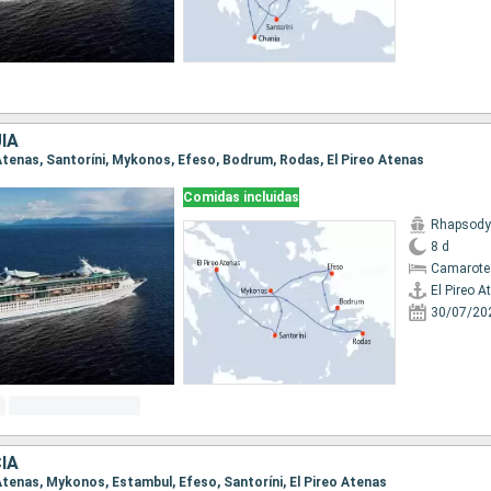
ÍA
o Atenas, Santoríni, Mykonos, Efeso, Bodrum, Rodas, El Pireo Atenas
Comidas incluidas
Rhapsody 
8 d
Camarote
El Pireo A
30/07/20
IA
o Atenas, Mykonos, Estambul, Efeso, Santoríni, El Pireo Atenas