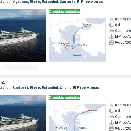
o Atenas, Mykonos, Efeso, Estambul, Santoríni, El Pireo Atenas
Comidas incluidas
Rhapsody 
8 d
Camarote
El Pireo A
06/08/20
IA
o Atenas, Santoríni, Efeso, Estambul, Chania, El Pireo Atenas
Comidas incluidas
Rhapsody 
8 d
Camarote
El Pireo A
04/06/20