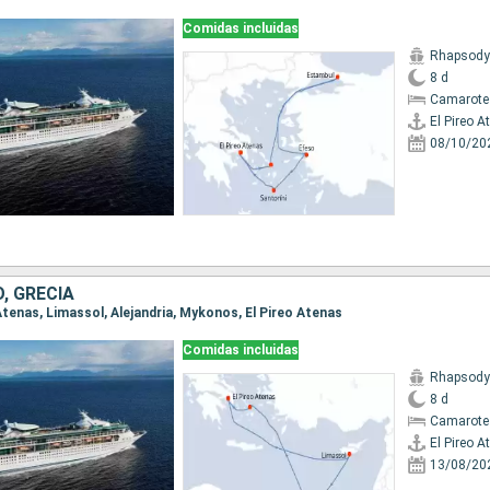
Comidas incluidas
Rhapsody 
8 d
Camarote
El Pireo A
08/10/20
O, GRECIA
o Atenas, Limassol, Alejandria, Mykonos, El Pireo Atenas
Comidas incluidas
Rhapsody 
8 d
Camarote
El Pireo A
13/08/20