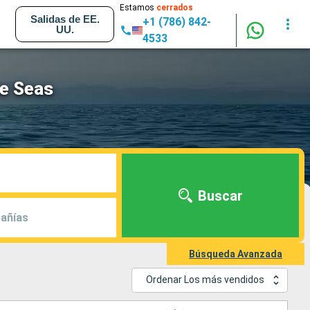
Estamos
cerrados
Salidas de EE.
+1 (786) 842-
UU.
4533
he Seas
Buscar
añías
Búsqueda Avanzada
Ordenar Los más vendidos