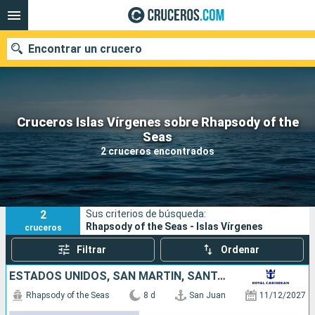
Encontrar un crucero
Cruceros Islas Vírgenes sobre Rhapsody of the
Nuestros destinos
Seas
2 cruceros encontrados
Fecha de salida
Puertos
Compañías
2
Sus criterios de búsqueda:
Buscar
Rhapsody of the Seas - Islas Vírgenes
cruceros
Filtrar
Ordenar
ESTADOS UNIDOS, SAN MARTÍN, SANTA LUCIA, BARBADOS, PUERTO RICO
Rhapsody of the Seas
8 d
San Juan
11/12/2027