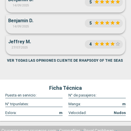
5
14/09/2025
Benjamin D.
5
14/09/2025
Jeffrey M.
4
27/07/2025
VER TODAS LAS OPINIONES CLIENTE DE RHAPSODY OF THE SEAS
Ficha Técnica
Puesta en servicio:
N° de pasajeros:
N° tripunlates:
Manga:
m
Eslora:
m
Velocidad:
Nudos
Cruceros www.cruceros.com
Compañías
Royal Caribbean