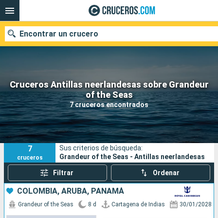
Encontrar un crucero
Cruceros Antillas neerlandesas sobre Grandeur
Nuestros destinos
of the Seas
7 cruceros encontrados
Fecha de salida
Puertos
Compañías
7
Sus criterios de búsqueda:
Buscar
Grandeur of the Seas - Antillas neerlandesas
cruceros
Filtrar
Ordenar
COLOMBIA, ARUBA, PANAMÁ
Grandeur of the Seas
8 d
Cartagena de Indias
30/01/2028