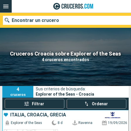
Encontrar un crucero
Nuestros destinos
Cruceros Croacia sobre Explorer of the Seas
4 cruceros encontrados
Fecha de salida
Puertos
Compañías
4
Sus criterios de búsqueda:
Buscar
Explorer of the Seas - Croacia
cruceros
Filtrar
Ordenar
ITALIA, CROACIA, GRECIA
Explorer of the Seas
8 d
Ravenna
19/09/2026