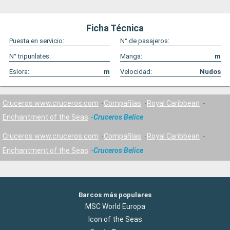
Ficha Técnica
Puesta en servicio:
N° de pasajeros:
N° tripunlates:
Manga:
m
Eslora:
m
Velocidad:
Nudos
Cruceros www.cruceros.com
Compañías
Royal Caribbean
Enchantment of the Seas
Cruceros Belice
Cruceros www.cruceros.com
Compañías
Royal Caribbean
Enchantment of the Seas
Cruceros Belice
Barcos más populares
MSC World Europa
Icon of the Seas