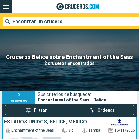
Encontrar un crucero
Nuestros destinos
Cruceros Belice sobre Enchantment of the Seas
2 cruceros encontrados
Fecha de salida
Puertos
Compañías
2
Sus criterios de búsqueda:
Buscar
Enchantment of the Seas - Belice
cruceros
Filtrar
Ordenar
ESTADOS UNIDOS, BELICE, MÉXICO
Enchantment of the Seas
8 d
Tampa
15/11/2026