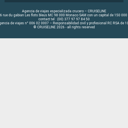
Agencia de viajes especializada crucero – CRUISELINE
6 rue du gabian Les flots bleus MC 98 000 Monaco SAM con un capital de 150 000
contact tel : (00) 377 97 97 84 50
gencia de viajes n° 006 02 0007 – Responsabilidad civil y profesional RC RSA de
© CRUISELINE 2026 - all rights reserved