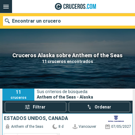
Encontrar un crucero
Nuestros destinos
Cruceros Alaska sobre Anthem of the Seas
11 cruceros encontrados
Fecha de salida
Puertos
Compañías
11
Sus criterios de búsqueda:
Buscar
Anthem of the Seas - Alaska
cruceros
Filtrar
Ordenar
ESTADOS UNIDOS, CANADÁ
Anthem of the Seas
8 d
Vancouver
07/05/2027