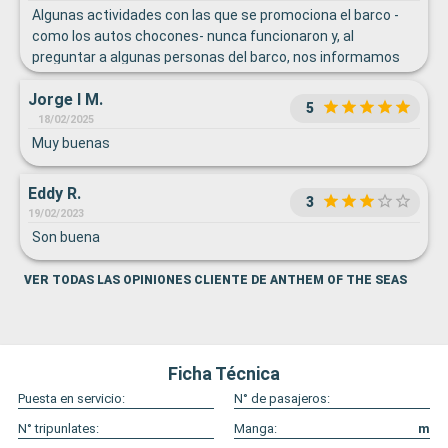
Algunas actividades con las que se promociona el barco -
como los autos chocones- nunca funcionaron y, al
preguntar a algunas personas del barco, nos informamos
de que eso es permanentemente así.
Jorge l M.
5
18/02/2025
Muy buenas
Eddy R.
3
19/02/2023
Son buena
VER TODAS LAS OPINIONES CLIENTE DE ANTHEM OF THE SEAS
Ficha Técnica
Puesta en servicio:
N° de pasajeros:
N° tripunlates:
Manga:
m