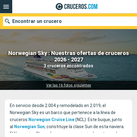
Encontrar un crucero
Norwegian Sky : Nuestras ofertas de cruceros
Nuestros destinos
2026 - 2027
3 cruceros encontrados
Fecha de salida
Puertos
Compañías
Ver las 16 fotos siguientes
Buscar
En servicio desde 2.004 y remodelado en 2.019, el
Norwegian Sky es un barco que pertenece a la línea de
cruceros
Norwegian Cruise Line
(NCL). Este buque, junto
al
Norwegian Sun
, constituye la clase Sun de esta naviera.
El Norwegian Sky realiza cruceros, principalmente, por las