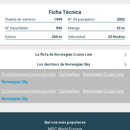
Ficha Técnica
Puesta en servicio:
1999
N° de pasajeros:
2002
N° tripunlates:
896
Manga:
33
m
Eslora:
260
m
Velocidad:
23
Nudos
La flota de Norwegian Cruise Line
Los destinos de Norwegian Sky
Cruceros www.cruceros.com
Compañías
Norwegian Cruise Line
Norwegian Sky
Cruceros www.cruceros.com
Compañías
Norwegian Cruise Line
Norwegian Sky
Barcos más populares
MSC World Europa