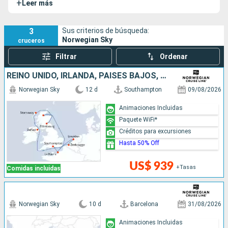
+
Leer más
islas del Caribe y las Bahamas, especialmente a la isla
privada de Great Stirrup Cay.
3
Sus criterios de búsqueda:
Norwegian Sky
cruceros
Filtrar
Ordenar
REINO UNIDO, IRLANDA, PAISES BAJOS, BÉLGICA, FRANCIA
Norwegian Sky
12 d
Southampton
09/08/2026
Animaciones Incluidas
Paquete WiFi*
Créditos para excursiones
Hasta 50% Off
US$ 939
+Tasas
Comidas incluidas
Norwegian Sky
10 d
Barcelona
31/08/2026
Animaciones Incluidas