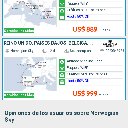
Paquete WiFi*
Créditos para excursiones
Hasta 50% Off
US$ 889
+Tasas
Comidas incluidas
REINO UNIDO, PAISES BAJOS, BÉLGICA, FRANCIA, PORTUGAL, ESPAÑA
Norwegian Sky
12 d
Southampton
20/08/2026
Animaciones Incluidas
Paquete WiFi*
Créditos para excursiones
Hasta 50% Off
US$ 999
+Tasas
Comidas incluidas
Opiniones de los usuarios sobre Norwegian
Sky