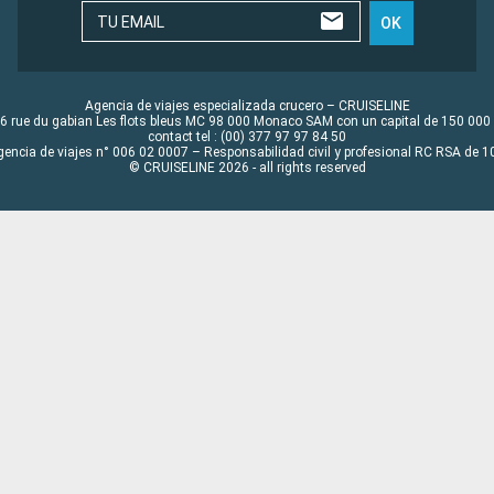
TU EMAIL
OK
Agencia de viajes especializada crucero – CRUISELINE
6 rue du gabian Les flots bleus MC 98 000 Monaco SAM con un capital de 150 000
contact tel : (00) 377 97 97 84 50
gencia de viajes n° 006 02 0007 – Responsabilidad civil y profesional RC RSA de
© CRUISELINE 2026 - all rights reserved