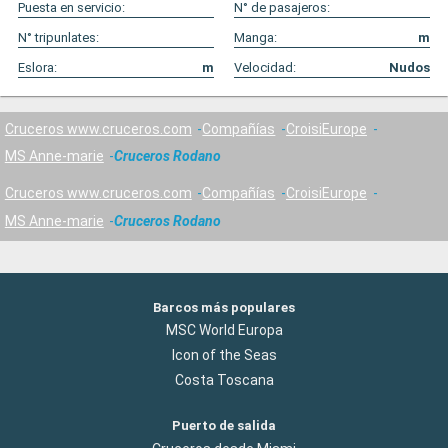
Puesta en servicio:
N° de pasajeros:
N° tripunlates:
Manga:
m
Eslora:
m
Velocidad:
Nudos
Cruceros www.cruceros.com
Compañías
CroisiEurope
MS Anne-marie
Cruceros Rodano
Cruceros www.cruceros.com
Compañías
CroisiEurope
MS Anne-marie
Cruceros Rodano
Barcos más populares
MSC World Europa
Icon of the Seas
Costa Toscana
Puerto de salida