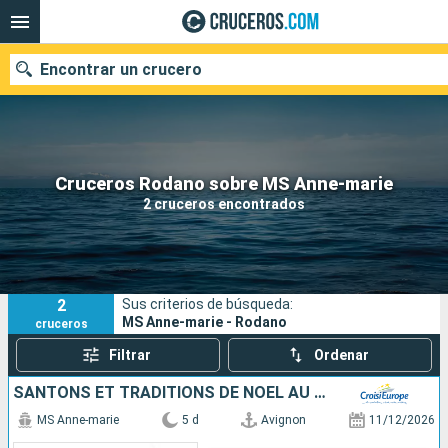
Encontrar un crucero
Nuestros destinos
Cruceros Rodano sobre MS Anne-marie
2 cruceros encontrados
Fecha de salida
Puertos
Compañías
2
Sus criterios de búsqueda:
Buscar
MS Anne-marie - Rodano
cruceros
Filtrar
Ordenar
SANTONS ET TRADITIONS DE NOËL AU FIL DES CANAUX DE PROVENCE SUR LES PAS DES FORTERESSES ET VILLAGES AUTHENTIQUES (FORMULE PORT-PORT)
MS Anne-marie
5 d
Avignon
11/12/2026