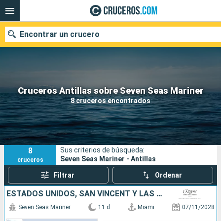
Encontrar un crucero
Nuestros destinos
Cruceros Antillas sobre Seven Seas Mariner
8 cruceros encontrados
Fecha de salida
Puertos
Compañías
8
Sus criterios de búsqueda:
Buscar
Seven Seas Mariner - Antillas
cruceros
Filtrar
Ordenar
ESTADOS UNIDOS, SAN VINCENT Y LAS GRANADINAS, SANTA LUCIA, DOMINICA, SAN MARTÍN
Seven Seas Mariner
11 d
Miami
07/11/2028