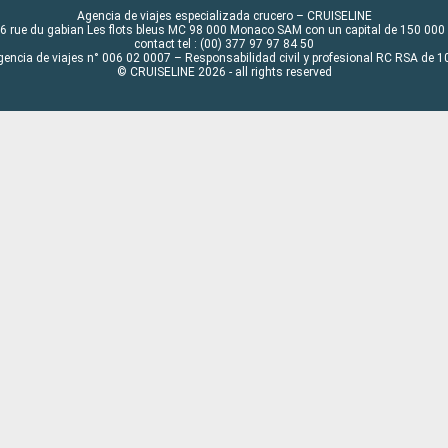
Agencia de viajes especializada crucero – CRUISELINE
6 rue du gabian Les flots bleus MC 98 000 Monaco SAM con un capital de 150 000
contact tel : (00) 377 97 97 84 50
gencia de viajes n° 006 02 0007 – Responsabilidad civil y profesional RC RSA de
© CRUISELINE 2026 - all rights reserved