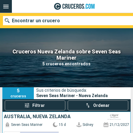
Encontrar un crucero
Cruceros Nueva Zelanda sobre Seven Seas
Nuestros destinos
Mariner
5 cruceros encontrados
Fecha de salida
Puertos
Compañías
5
Sus criterios de búsqueda:
Buscar
Seven Seas Mariner - Nueva Zelanda
cruceros
Filtrar
Ordenar
AUSTRALIA, NUEVA ZELANDA
Seven Seas Mariner
15 d
Sidney
21/12/2027