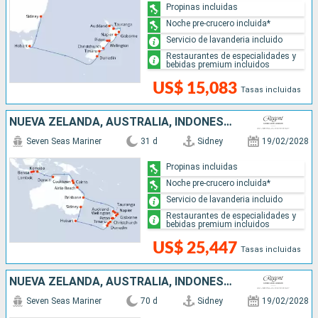
Propinas incluidas
Noche pre-crucero incluida*
Servicio de lavanderia incluido
Restaurantes de especialidades y
bebidas premium incluidos
US$ 15,083
Tasas incluidas
NUEVA ZELANDA, AUSTRALIA, INDONESIA
Seven Seas Mariner
31 d
Sidney
19/02/2028
Propinas incluidas
Noche pre-crucero incluida*
Servicio de lavanderia incluido
Restaurantes de especialidades y
bebidas premium incluidos
US$ 25,447
Tasas incluidas
NUEVA ZELANDA, AUSTRALIA, INDONESIA, SINGAPUR, MALASIA, TAILANDIA, SRI LANKA, MALDIVAS, SEYCHELLES, MAURICE, FRANCIA, MADAGASCAR, SUDAFRICA
Seven Seas Mariner
70 d
Sidney
19/02/2028