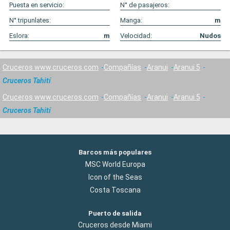
Puesta en servicio:
N° de pasajeros:
N° tripunlates:
Manga:
m
Eslora:
m
Velocidad:
Nudos
Cruceros www.cruceros.com
Compañías
Aranui
Aranui 5
Cruceros Tahití
Cruceros www.cruceros.com
Compañías
Aranui
Aranui 5
Cruceros Tahití
Barcos más populares
MSC World Europa
Icon of the Seas
Costa Toscana
Puerto de salida
Cruceros desde Miami