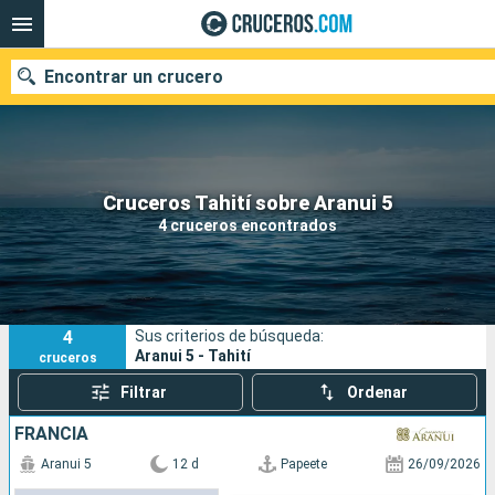
Encontrar un crucero
Nuestros destinos
Cruceros Tahití sobre Aranui 5
4 cruceros encontrados
Fecha de salida
Puertos
Compañías
4
Sus criterios de búsqueda:
Buscar
Aranui 5 - Tahití
cruceros
Filtrar
Ordenar
FRANCIA
Aranui 5
12 d
Papeete
26/09/2026