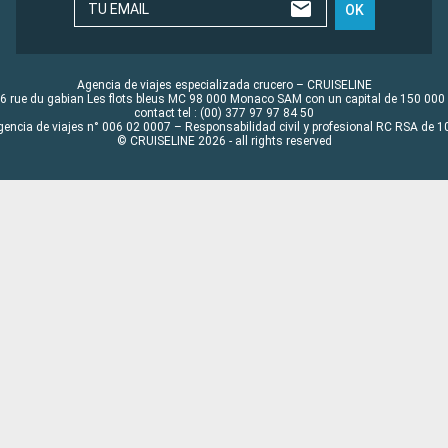
TU EMAIL
OK
Agencia de viajes especializada crucero – CRUISELINE
6 rue du gabian Les flots bleus MC 98 000 Monaco SAM con un capital de 150 000
contact tel : (00) 377 97 97 84 50
gencia de viajes n° 006 02 0007 – Responsabilidad civil y profesional RC RSA de
© CRUISELINE 2026 - all rights reserved