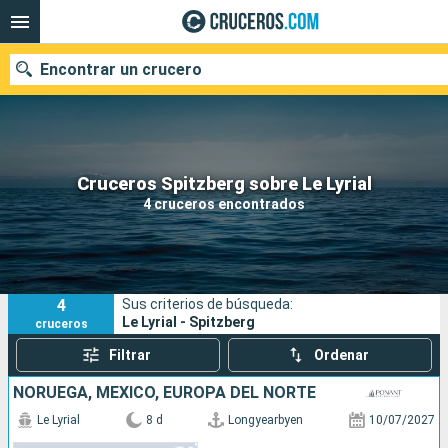
Encontrar un crucero
Nuestros destinos
Cruceros Spitzberg sobre Le Lyrial
4 cruceros encontrados
Fecha de salida
Puertos
Compañías
4
Sus criterios de búsqueda:
Buscar
Le Lyrial - Spitzberg
cruceros
Filtrar
Ordenar
NORUEGA, MÉXICO, EUROPA DEL NORTE
Le Lyrial
8 d
Longyearbyen
10/07/2027