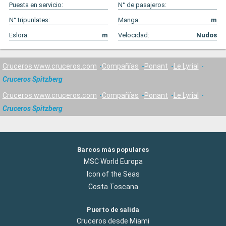
Puesta en servicio:
N° de pasajeros:
N° tripunlates:
Manga:
m
Eslora:
m
Velocidad:
Nudos
Cruceros www.cruceros.com
Compañías
Ponant
Le Lyrial
Cruceros Spitzberg
Cruceros www.cruceros.com
Compañías
Ponant
Le Lyrial
Cruceros Spitzberg
Barcos más populares
MSC World Europa
Icon of the Seas
Costa Toscana
Puerto de salida
Cruceros desde Miami