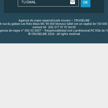
TU EMAIL
OK
Agencia de viajes especializada crucero – CRUISELINE
6 rue du gabian Les flots bleus MC 98 000 Monaco SAM con un capital de 150 000
contact tel : (00) 377 97 97 84 50
gencia de viajes n° 006 02 0007 – Responsabilidad civil y profesional RC RSA de
© CRUISELINE 2026 - all rights reserved