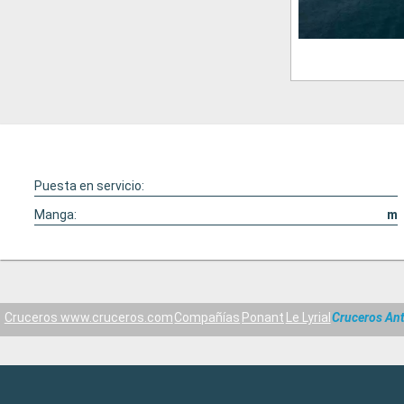
Puesta en servicio:
Manga:
m
Cruceros www.cruceros.com
Compañías
Ponant
Le Lyrial
Cruceros Ant