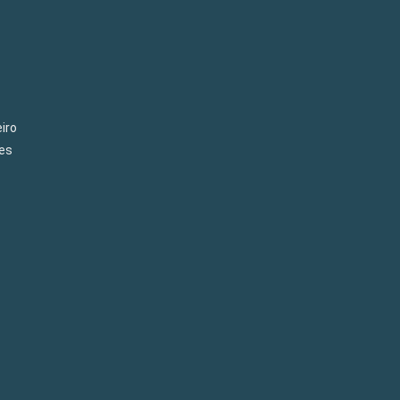
iro
es