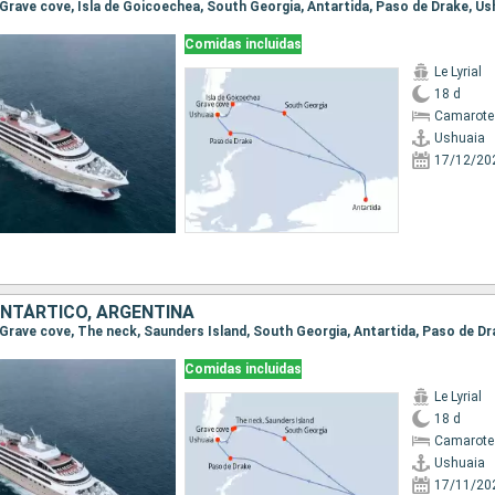
, Grave cove, Isla de Goicoechea, South Georgia, Antartida, Paso de Drake, Us
Comidas incluidas
Le Lyrial
18 d
Camarote
Ushuaia
17/12/20
ANTÁRTICO, ARGENTINA
, Grave cove, The neck, Saunders Island, South Georgia, Antartida, Paso de D
Comidas incluidas
Le Lyrial
18 d
Camarote 
Ushuaia
17/11/20