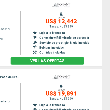
desde
US$ 13,443
Tasas: +US$ 999
exterior
Lujo a la francesa
Conexión wifi ilimitado de cortesía
28
Servicio de prestigio & lujo incluido
Bebidas incluidas
Comidas incluidas
VER LAS OFERTAS
Itinerario : Ushuaia, Grave cove, Isla de Goicoechea, Puerto Argentino, South Georgia, Antartida, Paso de Drake, Ushuaia
desde
US$ 19,891
Tasas: +US$ 999
exterior
Lujo a la francesa
Conexión wifi ilimitado de cortesía