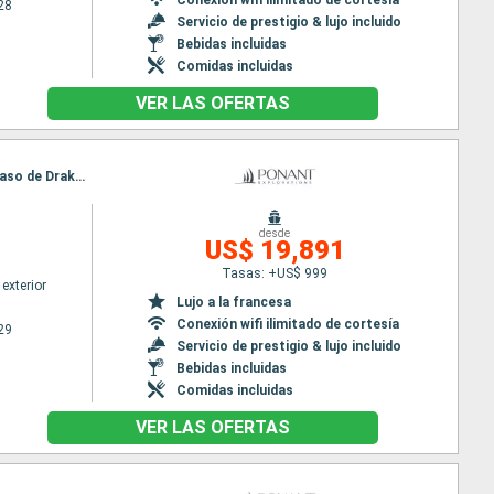
28
Servicio de prestigio & lujo incluido
Bebidas incluidas
Comidas incluidas
VER LAS OFERTAS
Itinerario : Ushuaia, Grave cove, Isla de Goicoechea, Volunteer Point, South Georgia, Antartida, Paso de Drake, Ushuaia
desde
US$ 19,891
Tasas: +US$ 999
exterior
Lujo a la francesa
Conexión wifi ilimitado de cortesía
29
Servicio de prestigio & lujo incluido
Bebidas incluidas
Comidas incluidas
VER LAS OFERTAS