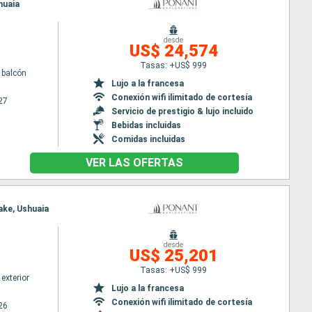
huaia
desde
US$ 24,574
Tasas: +US$ 999
 balcón
Lujo a la francesa
Conexión wifi ilimitado de cortesía
27
Servicio de prestigio & lujo incluido
Bebidas incluidas
Comidas incluidas
VER LAS OFERTAS
rake, Ushuaia
desde
US$ 25,201
Tasas: +US$ 999
exterior
Lujo a la francesa
Conexión wifi ilimitado de cortesía
26