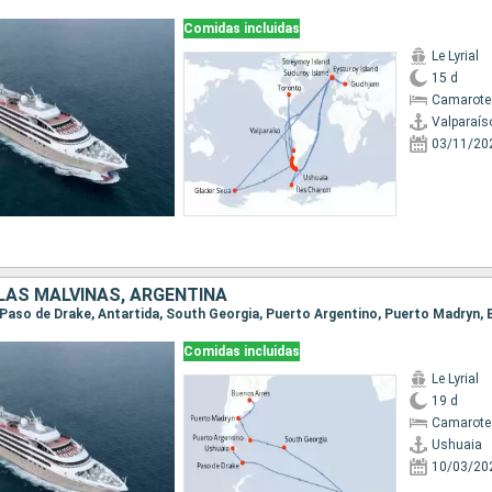
Comidas incluidas
Le Lyrial
15 d
Camarote
Valparaís
03/11/20
LAS MALVINAS, ARGENTINA
a, Paso de Drake, Antartida, South Georgia, Puerto Argentino, Puerto Madryn,
Comidas incluidas
Le Lyrial
19 d
Camarote 
Ushuaia
10/03/20