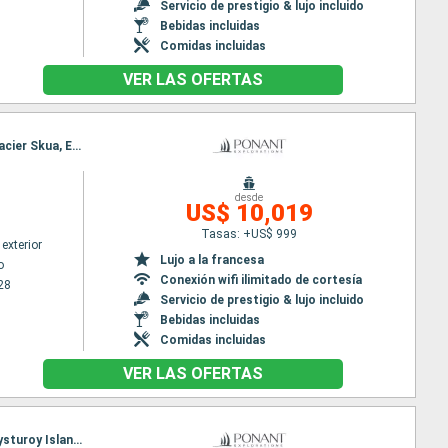
Servicio de prestigio & lujo incluido
Bebidas incluidas
Comidas incluidas
VER LAS OFERTAS
Itinerario : Valparaíso, Isla de Chiloe, Pulluche Canal, Toronto, Suduroy Island, Eysturoy Island, Glacier Skua, Estero Las Montanas, Magallanes (Estrecho), Gudhjem, Islas Tuckers, Streymoy Island, Îles Charcot, Puerto Williams, Ushuaia
desde
US$ 10,019
Tasas: +US$ 999
exterior
Lujo a la francesa
o
Conexión wifi ilimitado de cortesía
28
Servicio de prestigio & lujo incluido
Bebidas incluidas
Comidas incluidas
VER LAS OFERTAS
Itinerario : Valparaíso, Isla de Chiloe, Pulluche Canal, Toronto, English Passage, Suduroy Island, Eysturoy Island, Glacier Skua, Estero Las Montanas, Magallanes (Estrecho), Gudhjem, Islas Tuckers, Streymoy Island, Îles Charcot, Puerto Williams, Ushuaia