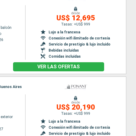
desde
US$ 12,695
Tasas: +US$ 999
 balcón
Lujo a la francesa
o
Conexión wifi ilimitado de cortesía
26
Servicio de prestigio & lujo incluido
Bebidas incluidas
Comidas incluidas
VER LAS OFERTAS
 Buenos Aires
desde
US$ 20,190
Tasas: +US$ 999
exterior
Lujo a la francesa
Conexión wifi ilimitado de cortesía
27
Servicio de prestigio & lujo incluido