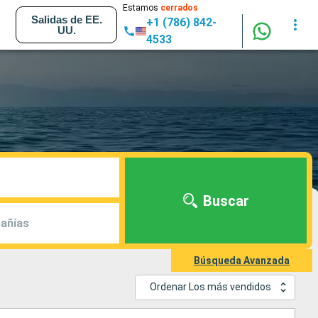
Estamos
cerrados
Salidas de EE.
+1 (786) 842-
UU.
4533
Buscar
añías
Búsqueda Avanzada
Ordenar Los más vendidos