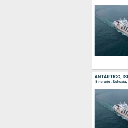
ANTÁRTICO, IS
Itinerario : Ushuai