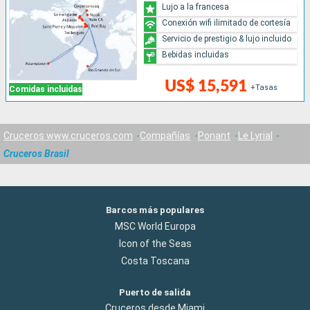
Lujo a la francesa
Conexión wifi ilimitado de cortesía
Servicio de prestigio & lujo incluido
Bebidas incluidas
US$ 15,591
+Tasas
Comidas incluidas
Cruceros www.cruceros.com
Compañías
Ponant
Le Lyrial
Cruceros Brasil
Barcos más populares
MSC World Europa
Icon of the Seas
Costa Toscana
Puerto de salida
Cruceros desde Miami