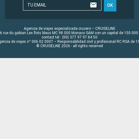
TU EMAIL
OK
Agencia de viajes especializada crucero – CRUISELINE
6 rue du gabian Les flots bleus MC 98 000 Monaco SAM con un capital de 150 000
contact tel : (00) 377 97 97 84 50
gencia de viajes n° 006 02 0007 – Responsabilidad civil y profesional RC RSA de
© CRUISELINE 2026 - all rights reserved