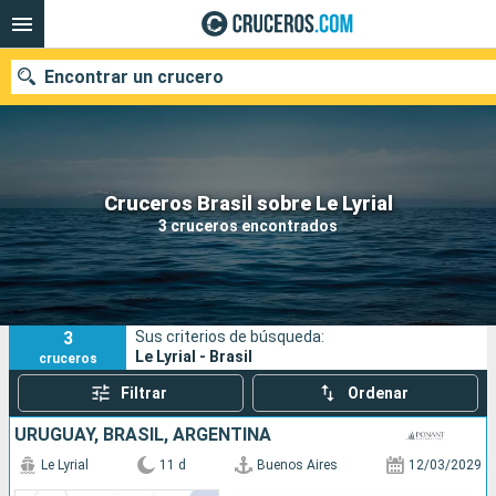
Encontrar un crucero
Nuestros destinos
Cruceros Brasil sobre Le Lyrial
3 cruceros encontrados
Fecha de salida
Puertos
Compañías
3
Sus criterios de búsqueda:
Buscar
Le Lyrial - Brasil
cruceros
Filtrar
Ordenar
URUGUAY, BRASIL, ARGENTINA
Le Lyrial
11 d
Buenos Aires
12/03/2029