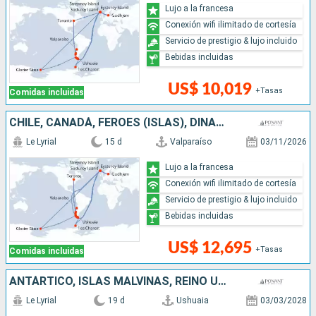
Lujo a la francesa
Conexión wifi ilimitado de cortesía
Servicio de prestigio & lujo incluido
Bebidas incluidas
US$ 10,019
+Tasas
Comidas incluidas
CHILE, CANADÁ, FÉROES (ISLAS), DINAMARCA, ANTÁRTICO, ARGENTINA
Le Lyrial
15 d
Valparaíso
03/11/2026
Lujo a la francesa
Conexión wifi ilimitado de cortesía
Servicio de prestigio & lujo incluido
Bebidas incluidas
US$ 12,695
+Tasas
Comidas incluidas
ANTÁRTICO, ISLAS MALVINAS, REINO UNIDO, ARGENTINA
Le Lyrial
19 d
Ushuaia
03/03/2028