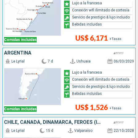
Lujo a la francesa
Conexión wifi ilimitado de cortesía
Servicio de prestigio & lujo incluido
Bebidas incluidas
US$ 6,171
+Tasas
Comidas incluidas
ARGENTINA
Le Lyrial
7 d
Ushuaia
06/03/2029
Lujo a la francesa
Conexión wifi ilimitado de cortesía
Servicio de prestigio & lujo incluido
Bebidas incluidas
US$ 1,526
+Tasas
Comidas incluidas
CHILE, CANADÁ, DINAMARCA, FÉROES (ISLAS), ANTÁRTICO, ARGENTINA
Le Lyrial
15 d
Valparaíso
22/10/2028