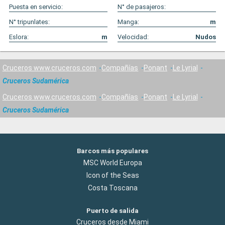
Puesta en servicio:
N° de pasajeros:
N° tripunlates:
Manga:
m
Eslora:
m
Velocidad:
Nudos
Cruceros www.cruceros.com
Compañías
Ponant
Le Lyrial
Cruceros Sudamérica
Cruceros www.cruceros.com
Compañías
Ponant
Le Lyrial
Cruceros Sudamérica
Barcos más populares
MSC World Europa
Icon of the Seas
Costa Toscana
Puerto de salida
Cruceros desde Miami