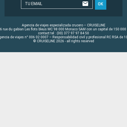
TU EMAIL
OK
Agencia de viajes especializada crucero – CRUISELINE
6 rue du gabian Les flots bleus MC 98 000 Monaco SAM con un capital de 150 000
contact tel : (00) 377 97 97 84 50
gencia de viajes n° 006 02 0007 – Responsabilidad civil y profesional RC RSA de
© CRUISELINE 2026 - all rights reserved