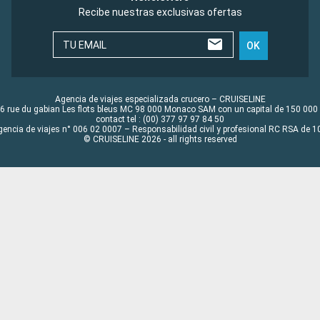
Recibe nuestras exclusivas ofertas
TU EMAIL
OK
Agencia de viajes especializada crucero – CRUISELINE
6 rue du gabian Les flots bleus MC 98 000 Monaco SAM con un capital de 150 000
contact tel : (00) 377 97 97 84 50
gencia de viajes n° 006 02 0007 – Responsabilidad civil y profesional RC RSA de
© CRUISELINE 2026 - all rights reserved