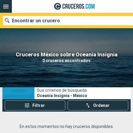
Encontrar un crucero
Nuestros destinos
Cruceros México sobre Oceania Insignia
0 cruceros encontrados
Fecha de salida
Puertos
Compañías
Sus criterios de búsqueda:
Buscar
Oceania Insignia - México
Filtrar
Ordenar
En estos momentos no hay cruceros disponibles.