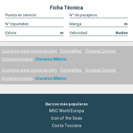
Ficha Técnica
Puesta en servicio:
N° de pasajeros:
N° tripunlates:
Manga:
m
Eslora:
m
Velocidad:
Nudos
Cruceros www.cruceros.com
Compañías
Oceania Cruises
Oceania Insignia
Cruceros México
Cruceros www.cruceros.com
Compañías
Oceania Cruises
Oceania Insignia
Cruceros México
Barcos más populares
MSC World Europa
Icon of the Seas
Costa Toscana