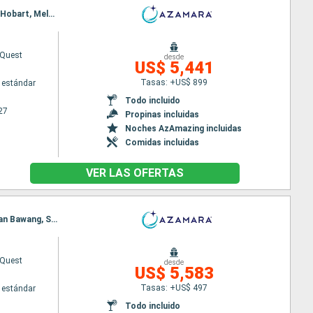
Itinerario : Auckland, Tauranga, Napier, Picton, Christchurch, Dunedin, île Stewart, Milford sound, Hobart, Melbourne, Eden, Sidney
Quest
desde
US$ 5,441
Tasas: +US$ 899
 estándar
Todo incluido
27
Propinas incluidas
Noches AzAmazing incluidas
Comidas incluidas
VER LAS OFERTAS
Itinerario : Sidney, Penneshaw, Adelaide, Port Lincoln, Albany, Bussleton, Fremantle, Benoa, Celukan Bawang, Singapur
Quest
desde
US$ 5,583
Tasas: +US$ 497
 estándar
Todo incluido