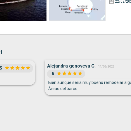
22/02/20
t
Alejandra genoveva G.
11/08/2023
5
5
Bien aunque sería muy bueno remodelar alg
Áreas del barco