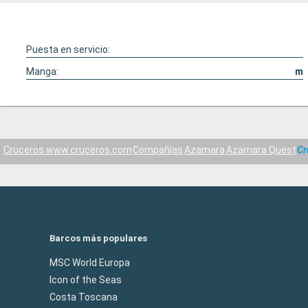
Puesta en servicio:
Manga:
m
Cruceros www.cruceros.com
Compañías
Azamara
Azamara Quest
Cr
Barcos más populares
MSC World Europa
Icon of the Seas
Costa Toscana