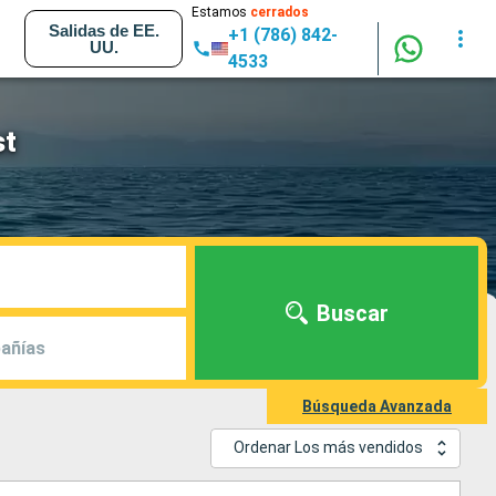
Estamos
cerrados
Salidas de EE.
+1 (786) 842-
UU.
4533
st
Buscar
añías
Búsqueda Avanzada
Ordenar Los más vendidos