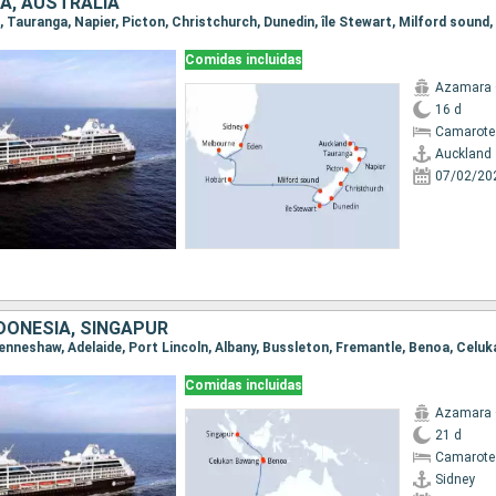
A, AUSTRALIA
Comidas incluidas
Azamara 
16 d
Camarote
Auckland
07/02/20
DONESIA, SINGAPUR
Comidas incluidas
Azamara 
21 d
Camarote
Sidney