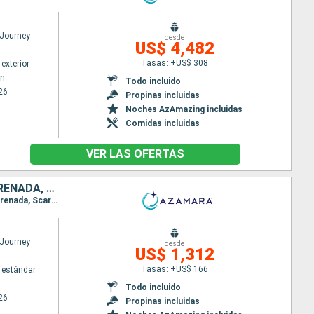
Journey
desde
US$ 4,482
Tasas: +US$ 308
exterior
wn
Todo incluido
26
Propinas incluidas
Noches AzAmazing incluidas
Comidas incluidas
VER LAS OFERTAS
PUERTO RICO, ANTIGUA Y BARBUDA, SAN VINCENT Y LAS GRANADINAS, GRENADA, TRINIDAD Y TOBAGO, BARBADOS
Itinerario : San Juan, Virgin Gorda, Antigua, Saint-Pierre (Martinique), Port Elisabeth st vincent, Grenada, Scarborough, Bridgetown
Journey
desde
US$ 1,312
Tasas: +US$ 166
 estándar
Todo incluido
26
Propinas incluidas