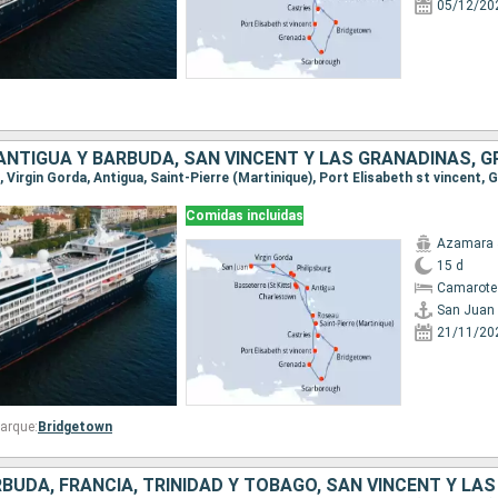
05/12/20
Comidas incluidas
Azamara 
15 d
Camarote 
San Juan
21/11/20
arque:
Bridgetown