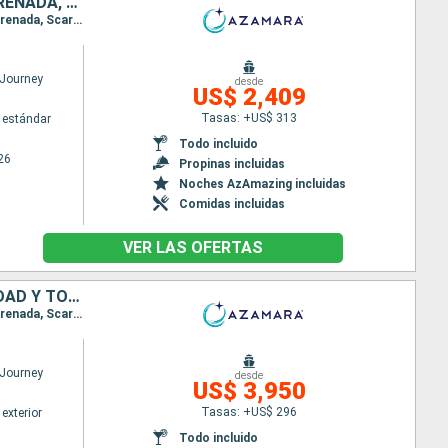
PUERTO RICO, ANTIGUA Y BARBUDA, SAN VINCENT Y LAS GRANADINAS, GRENADA, TRINIDAD Y TOBAGO, BARBADOS, SANTA LUCIA, DOMINICA, SAN MARTÍN
Itinerario : San Juan, Virgin Gorda, Antigua, Saint-Pierre (Martinique), Port Elisabeth st vincent, Grenada, Scarborough, Bridgetown, Castries, Roseau, Basseterre (St Kitts), Charlestown, Philipsburg, Road Town, San Juan
Journey
desde
US$ 2,409
Tasas: +US$ 313
 estándar
Todo incluido
26
Propinas incluidas
Noches AzAmazing incluidas
Comidas incluidas
VER LAS OFERTAS
ANTIGUA Y BARBUDA, SAN VINCENT Y LAS GRANADINAS, GRENADA, TRINIDAD Y TOBAGO, BARBADOS, SANTA LUCIA, DOMINICA, SAN MARTÍN, PUERTO RICO
Itinerario : San Juan, Virgin Gorda, Antigua, Saint-Pierre (Martinique), Port Elisabeth st vincent, Grenada, Scarborough, Bridgetown, Castries, Roseau, Basseterre (St Kitts), Charlestown, Philipsburg, San Juan
Journey
desde
US$ 3,950
Tasas: +US$ 296
exterior
Todo incluido