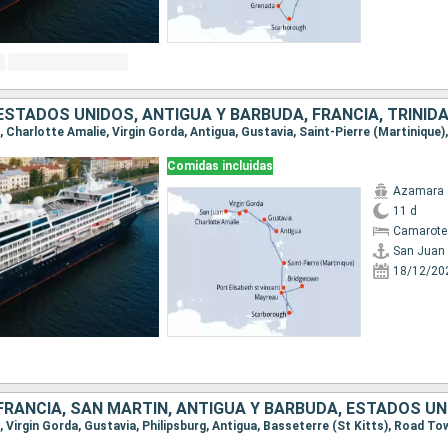
Comidas incluidas
Azamara 
11 d
Camarote
San Juan
18/12/20
FRANCIA, SAN MARTÍN, ANTIGUA Y BARBUDA, ESTADOS U
n, Virgin Gorda, Gustavia, Philipsburg, Antigua, Basseterre (St Kitts), Road T