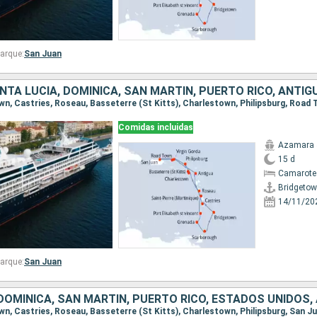
arque:
San Juan
Comidas incluidas
Azamara 
15 d
Camarote 
Bridgeto
14/11/20
arque:
San Juan