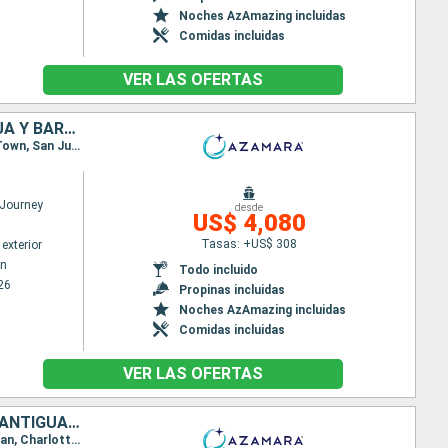
Noches AzAmazing incluidas
Comidas incluidas
VER LAS OFERTAS
BARBADOS, SANTA LUCIA, DOMINICA, SAN MARTÍN, PUERTO RICO, ANTIGUA Y BARBUDA, SAN VINCENT Y LAS GRANADINAS, GRENADA, TRINIDAD Y TOBAGO
Itinerario : Bridgetown, Castries, Roseau, Basseterre (St Kitts), Charlestown, Philipsburg, Road Town, San Juan, Virgin Gorda, Antigua, Saint-Pierre (Martinique), Port Elisabeth st vincent, Grenada, Scarborough, Bridgetown
Journey
desde
US$ 4,080
Tasas: +US$ 308
exterior
wn
Todo incluido
26
Propinas incluidas
Noches AzAmazing incluidas
Comidas incluidas
VER LAS OFERTAS
SANTA LUCIA, DOMINICA, SAN MARTÍN, PUERTO RICO, ESTADOS UNIDOS, ANTIGUA Y BARBUDA, FRANCIA, TRINIDAD Y TOBAGO, SAN VINCENT Y LAS GRANADINAS, BARBADOS
Itinerario : Bridgetown, Castries, Roseau, Basseterre (St Kitts), Charlestown, Philipsburg, San Juan, Charlotte Amalie, Virgin Gorda, Antigua, Gustavia, Saint-Pierre (Martinique), Port Elisabeth st vincent, Scarborough, Mayreau, Bridgetown