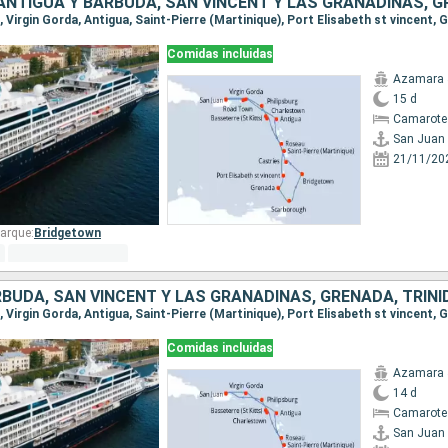
Comidas incluidas
Azamara 
15 d
Camarote
San Juan
21/11/20
arque:
Bridgetown
Comidas incluidas
Azamara 
14 d
Camarote 
San Juan