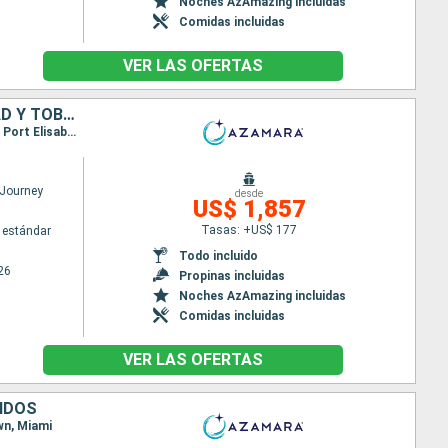
Noches AzAmazing incluidas
Comidas incluidas
VER LAS OFERTAS
PUERTO RICO, ESTADOS UNIDOS, ANTIGUA Y BARBUDA, FRANCIA, TRINIDAD Y TOBAGO, SAN VINCENT Y LAS GRANADINAS, BARBADOS
Itinerario : San Juan, Charlotte Amalie, Virgin Gorda, Antigua, Gustavia, Saint-Pierre (Martinique), Port Elisabeth st vincent, Scarborough, Mayreau, Bridgetown
Journey
desde
US$ 1,857
Tasas: +US$ 177
 estándar
Todo incluido
26
Propinas incluidas
Noches AzAmazing incluidas
Comidas incluidas
VER LAS OFERTAS
NIDOS
own, Miami