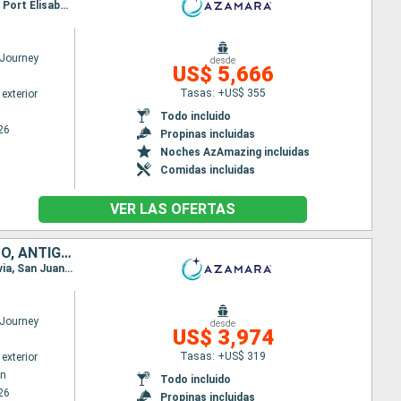
Itinerario : San Juan, Charlotte Amalie, Virgin Gorda, Antigua, Gustavia, Saint-Pierre (Martinique), Port Elisabeth st vincent, Scarborough, Mayreau, Bridgetown, Oranjestad (Aruba), Willemstad(Curaçao), Castries, Charlestown, FREDERIKSTED VI, San Juan
Journey
desde
US$ 5,666
Tasas: +US$ 355
exterior
Todo incluido
26
Propinas incluidas
Noches AzAmazing incluidas
Comidas incluidas
VER LAS OFERTAS
BARBADOS, SANTA LUCIA, DOMINICA, SAN MARTÍN, FRANCIA, PUERTO RICO, ANTIGUA Y BARBUDA, SAN VINCENT Y LAS GRANADINAS, GRENADA, TRINIDAD Y TOBAGO
Itinerario : Bridgetown, Castries, Roseau, Basseterre (St Kitts), Charlestown, Philipsburg, Gustavia, San Juan, Virgin Gorda, Antigua, Saint-Pierre (Martinique), Port Elisabeth st vincent, Grenada, Scarborough, Bridgetown
Journey
desde
US$ 3,974
Tasas: +US$ 319
exterior
wn
Todo incluido
26
Propinas incluidas