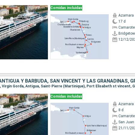
Comidas incluidas
Azamara 
17 d
Camarote 
Bridgeto
12/12/20
Comidas incluidas
Azamara 
8 d
Camarote
San Juan
21/11/20