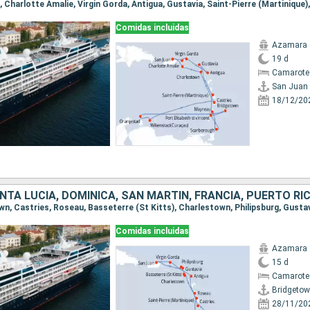
Comidas incluidas
Azamara 
19 d
Camarote 
San Juan
18/12/20
Comidas incluidas
Azamara 
15 d
Camarote 
Bridgeto
28/11/20