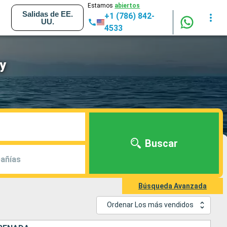
Estamos
abiertos
Salidas de EE.
+1 (786) 842-
UU.
4533
y
Buscar
añías
Búsqueda Avanzada
Ordenar Los más vendidos