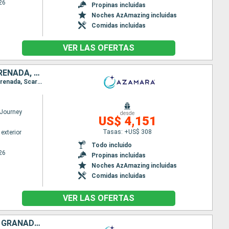
26
Propinas incluidas
Noches AzAmazing incluidas
Comidas incluidas
VER LAS OFERTAS
PUERTO RICO, ANTIGUA Y BARBUDA, SAN VINCENT Y LAS GRANADINAS, GRENADA, TRINIDAD Y TOBAGO, BARBADOS, SANTA LUCIA, DOMINICA, SAN MARTÍN, FRANCIA
Itinerario : San Juan, Virgin Gorda, Antigua, Saint-Pierre (Martinique), Port Elisabeth st vincent, Grenada, Scarborough, Bridgetown, Castries, Roseau, Basseterre (St Kitts), Charlestown, Philipsburg, Gustavia, San Juan
Journey
desde
US$ 4,151
Tasas: +US$ 308
exterior
Todo incluido
26
Propinas incluidas
Noches AzAmazing incluidas
Comidas incluidas
VER LAS OFERTAS
ANTIGUA Y BARBUDA, FRANCIA, TRINIDAD Y TOBAGO, SAN VINCENT Y LAS GRANADINAS, BARBADOS, ARUBA, SANTA LUCIA, ESTADOS UNIDOS, PUERTO RICO