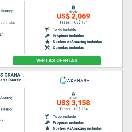
Journey
desde
US$ 2,069
Tasas: +US$ 154
 estándar
Todo incluido
27
Propinas incluidas
Noches AzAmazing incluidas
Comidas incluidas
VER LAS OFERTAS
ESTADOS UNIDOS, SAN MARTÍN, ANTIGUA Y BARBUDA, SAN VINCENT Y LAS GRANADINAS, GRENADA, BARBADOS
Itinerario : Miami, St John Cruz Bay, Charlotte Amalie, Philipsburg, Charlestown, Antigua, Saint-Pierre (Martinique), Port Elisabeth st vincent, Grenada, Bridgetown
Journey
desde
US$ 3,158
Tasas: +US$ 284
exterior
Todo incluido
27
Propinas incluidas
Noches AzAmazing incluidas