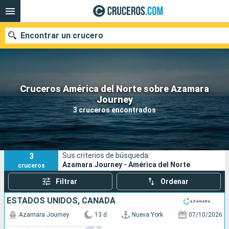
Encontrar un crucero
Cruceros América del Norte sobre Azamara
Nuestros destinos
Journey
3 cruceros encontrados
Fecha de salida
Puertos
Compañías
3
Sus criterios de búsqueda:
Buscar
Azamara Journey - América del Norte
cruceros
Filtrar
Ordenar
ESTADOS UNIDOS, CANADÁ
Azamara Journey
13 d
Nueva York
07/10/2026