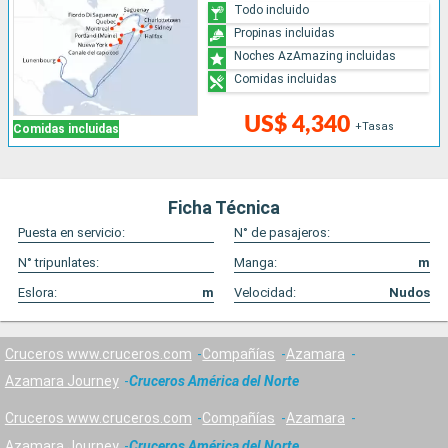
Todo incluido
Propinas incluidas
Noches AzAmazing incluidas
Comidas incluidas
US$ 4,340
+Tasas
Comidas incluidas
Ficha Técnica
Puesta en servicio:
N° de pasajeros:
N° tripunlates:
Manga:
m
Eslora:
m
Velocidad:
Nudos
Cruceros www.cruceros.com
Compañías
Azamara
Azamara Journey
Cruceros América del Norte
Cruceros www.cruceros.com
Compañías
Azamara
Azamara Journey
Cruceros América del Norte