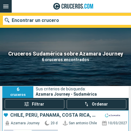
Encontrar un crucero
Nuestros destinos
Cruceros Sudamérica sobre Azamara Journey
6 cruceros encontrados
Fecha de salida
Puertos
Compañías
6
Sus criterios de búsqueda:
Buscar
Azamara Journey - Sudamérica
cruceros
Filtrar
Ordenar
CHILE, PERÚ, PANAMÁ, COSTA RICA, COLOMBIA, MÉXICO, ESTADOS UNIDOS
Azamara Journey
20 d
San antonio Chile
10/03/2027