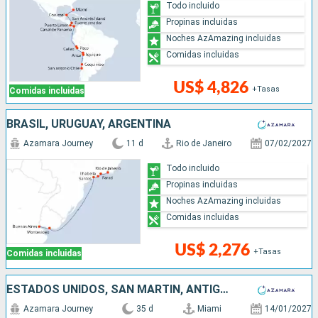
Todo incluido
Propinas incluidas
Noches AzAmazing incluidas
Comidas incluidas
US$ 4,826
+Tasas
Comidas incluidas
BRASIL, URUGUAY, ARGENTINA
Azamara Journey
11 d
Rio de Janeiro
07/02/2027
Todo incluido
Propinas incluidas
Noches AzAmazing incluidas
Comidas incluidas
US$ 2,276
+Tasas
Comidas incluidas
ESTADOS UNIDOS, SAN MARTÍN, ANTIGUA Y BARBUDA, SAN VINCENT Y LAS GRANADINAS, GRENADA, BARBADOS, TRINIDAD Y TOBAGO, BRASIL, URUGUAY, ARGENTINA
Azamara Journey
35 d
Miami
14/01/2027