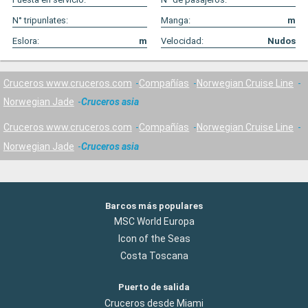
N° tripunlates:
Manga:
m
Eslora:
m
Velocidad:
Nudos
Cruceros www.cruceros.com
Compañías
Norwegian Cruise Line
Norwegian Jade
Cruceros asia
Cruceros www.cruceros.com
Compañías
Norwegian Cruise Line
Norwegian Jade
Cruceros asia
Barcos más populares
MSC World Europa
Icon of the Seas
Costa Toscana
Puerto de salida
Cruceros desde Miami