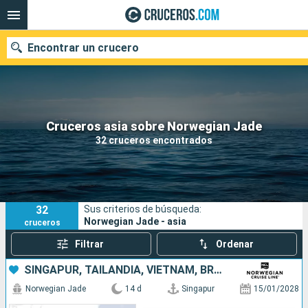
Encontrar un crucero
Nuestros destinos
Cruceros asia sobre Norwegian Jade
32 cruceros encontrados
Fecha de salida
Puertos
Compañías
32
Sus criterios de búsqueda:
Buscar
Norwegian Jade - asia
cruceros
Filtrar
Ordenar
SINGAPUR, TAILANDIA, VIETNAM, BRUNEI, MALASIA, FILIPINAS, CHINA
Norwegian Jade
14 d
Singapur
15/01/2028