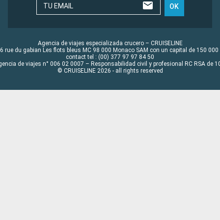
TU EMAIL
OK
Agencia de viajes especializada crucero – CRUISELINE
6 rue du gabian Les flots bleus MC 98 000 Monaco SAM con un capital de 150 000
contact tel : (00) 377 97 97 84 50
gencia de viajes n° 006 02 0007 – Responsabilidad civil y profesional RC RSA de
© CRUISELINE 2026 - all rights reserved