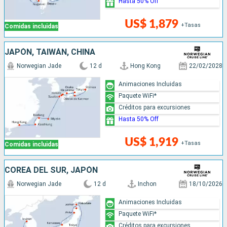
Hasta 50% Off
US$ 1,879
+Tasas
Comidas incluidas
JAPÓN, TAIWÁN, CHINA
Norwegian Jade
12 d
Hong Kong
22/02/2028
Animaciones Incluidas
Paquete WiFi*
Créditos para excursiones
Hasta 50% Off
US$ 1,919
+Tasas
Comidas incluidas
COREA DEL SUR, JAPÓN
Norwegian Jade
12 d
Inchon
18/10/2026
Animaciones Incluidas
Paquete WiFi*
Créditos para excursiones