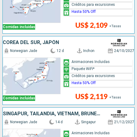
Créditos para excursiones
Hasta 50% Off
US$ 2,109
+Tasas
Comidas incluidas
COREA DEL SUR, JAPÓN
Norwegian Jade
12 d
Inchon
24/10/2027
Animaciones Incluidas
Paquete WiFi*
Créditos para excursiones
Hasta 50% Off
US$ 2,119
+Tasas
Comidas incluidas
SINGAPUR, TAILANDIA, VIETNAM, BRUNEI, MALASIA, FILIPINAS, CHINA
Norwegian Jade
14 d
Singapur
21/12/2027
Animaciones Incluidas