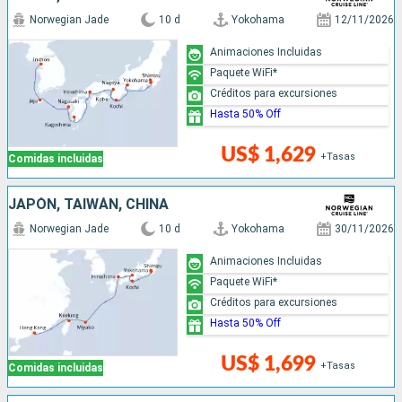
Norwegian Jade
10 d
Yokohama
12/11/2026
Animaciones Incluidas
Paquete WiFi*
Créditos para excursiones
Hasta 50% Off
US$ 1,629
+Tasas
Comidas incluidas
JAPÓN, TAIWÁN, CHINA
Norwegian Jade
10 d
Yokohama
30/11/2026
Animaciones Incluidas
Paquete WiFi*
Créditos para excursiones
Hasta 50% Off
US$ 1,699
+Tasas
Comidas incluidas