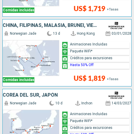
US$ 1,719
+Tasas
Comidas incluidas
CHINA, FILIPINAS, MALASIA, BRUNEI, VIETNAM, TAILANDIA, SINGAPUR
Norwegian Jade
13 d
Hong Kong
03/01/2028
Animaciones Incluidas
Paquete WiFi*
Créditos para excursiones
Hasta 50% Off
US$ 1,819
+Tasas
Comidas incluidas
COREA DEL SUR, JAPÓN
Norwegian Jade
10 d
Inchon
14/03/2027
Animaciones Incluidas
Paquete WiFi*
Créditos para excursiones