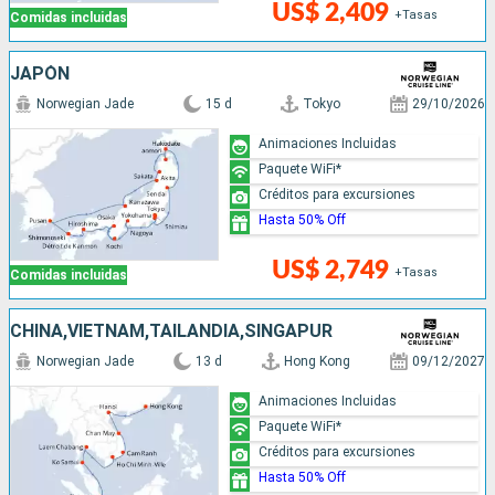
US$ 2,409
+Tasas
Comidas incluidas
JAPÓN
Norwegian Jade
15 d
Tokyo
29/10/2026
Animaciones Incluidas
Paquete WiFi*
Créditos para excursiones
Hasta 50% Off
US$ 2,749
+Tasas
Comidas incluidas
CHINA,VIETNAM,TAILANDIA,SINGAPUR
Norwegian Jade
13 d
Hong Kong
09/12/2027
Animaciones Incluidas
Paquete WiFi*
Créditos para excursiones
Hasta 50% Off