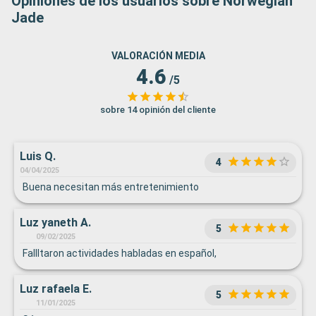
Opiniones de los usuarios sobre Norwegian
Jade
VALORACIÓN MEDIA
4.6
/5
sobre 14 opinión del cliente
Luis Q.
4
04/04/2025
Buena necesitan más entretenimiento
Luz yaneth A.
5
09/02/2025
Fallltaron actividades habladas en español,
Luz rafaela E.
5
11/01/2025